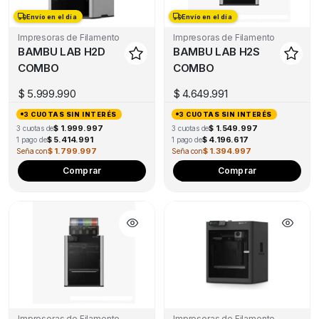
may
ma
Envío en el día
Envío en el día
Envío en el día
Envío en el día
be
be
Impresoras de Filamento
Impresoras de Filamento
chosen
ch
BAMBU LAB H2D
BAMBU LAB H2S
on
on
COMBO
COMBO
the
the
product
pro
$
5.999.990
$
4.649.991
page
pa
3 CUOTAS SIN INTERÉS
3 CUOTAS SIN INTERÉS
$ 1.999.997
$ 1.549.997
3 cuotas de
3 cuotas de
$ 5.414.991
$ 4.196.617
1 pago de
1 pago de
$ 1.799.997
$ 1.394.997
Seña con
Seña con
This
Thi
Comprar
Comprar
product
pro
has
has
multiple
mul
variants.
var
The
Th
options
opt
may
ma
be
be
Impresoras de Filamento
Impresoras de Filamento