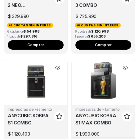
2 NEO
3 COMBO
(DESCONTINUADO)
$
329.990
$
725.990
6 CUOTAS SIN INTERÉS
6 CUOTAS SIN INTERÉS
$ 54.998
$ 120.998
6 cuotas de
6 cuotas de
$ 297.816
$ 655.206
1 pago de
1 pago de
Comprar
Comprar
Impresoras de Filamento
Impresoras de Filamento
ANYCUBIC KOBRA
ANYCUBIC KOBRA
S1 COMBO
S1 MAX COMBO
$
1.120.403
$
1.990.000