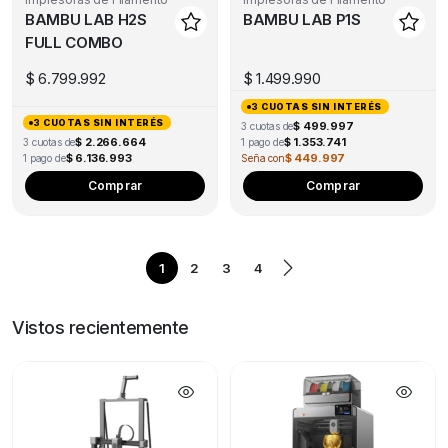
chosen
ch
BAMBU LAB H2S
BAMBU LAB P1S
on
on
FULL COMBO
the
the
product
pro
$
6.799.992
$
1.499.990
page
pa
3 CUOTAS SIN INTERÉS
3 CUOTAS SIN INTERÉS
$ 499.997
3 cuotas de
$ 2.266.664
$ 1.353.741
3 cuotas de
1 pago de
$ 6.136.993
$ 449.997
1 pago de
Seña con
This
Comprar
Comprar
product
has
multiple
1
2
3
4
variants.
The
options
Vistos recientemente
may
be
chosen
on
the