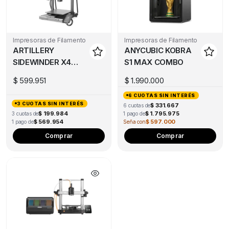
product
page
Impresoras de Filamento
Impresoras de Filamento
ARTILLERY
ANYCUBIC KOBRA
SIDEWINDER X4
S1 MAX COMBO
PLUS S1
$
599.951
$
1.990.000
(DESCONTINUADO)
6 CUOTAS SIN INTERÉS
3 CUOTAS SIN INTERÉS
$ 331.667
6 cuotas de
$ 199.984
$ 1.795.975
3 cuotas de
1 pago de
$ 569.954
$ 597.000
1 pago de
Seña con
Thi
Comprar
Comprar
pro
has
mul
var
Th
opt
ma