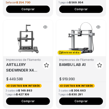
$ 254.700
$ 569.954
Seña con
1 pago de
This
Comprar
Comprar
product
has
multiple
variants.
The
options
may
Envío en el día
be
Impresoras de Filamento
Impresoras de Filamento
chosen
ARTILLERY
BAMBU LAB A1
on
SIDEWINDER X4
the
PRO S1
product
$
449.588
$
919.990
(DESCONTINUADO)
page
3 CUOTAS SIN INTERÉS
3 CUOTAS SIN INTERÉS
$ 149.863
$ 306.663
3 cuotas de
3 cuotas de
$ 427.109
$ 830.291
1 pago de
1 pago de
Thi
Comprar
Comprar
pro