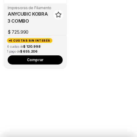
be
Impresoras de Filamento
ch
ANYCUBIC KOBRA
on
3 COMBO
the
pro
$
725.990
pa
6 CUOTAS SIN INTERÉS
$ 120.998
6 cuotas de
$ 655.206
1 pago de
Comprar