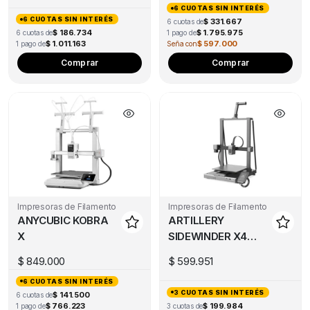
6 CUOTAS SIN INTERÉS
6 CUOTAS SIN INTERÉS
$ 331.667
6 cuotas de
$ 186.734
$ 1.795.975
6 cuotas de
1 pago de
$ 1.011.163
$ 597.000
1 pago de
Seña con
Thi
Comprar
Comprar
pro
has
mul
var
Th
opt
ma
be
Impresoras de Filamento
Impresoras de Filamento
ch
ANYCUBIC KOBRA
ARTILLERY
on
X
SIDEWINDER X4
the
PLUS S1
pro
$
849.000
$
599.951
(DESCONTINUADO)
pa
6 CUOTAS SIN INTERÉS
3 CUOTAS SIN INTERÉS
$ 141.500
6 cuotas de
$ 766.223
$ 199.984
1 pago de
3 cuotas de