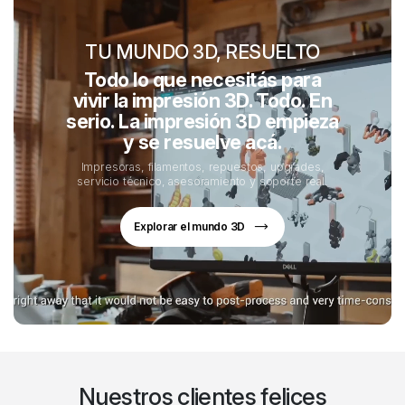
TU MUNDO 3D, RESUELTO
Todo lo que necesitás para
vivir la impresión 3D. Todo. En
serio. La impresión 3D empieza
y se resuelve acá.
Impresoras, filamentos, repuestos, upgrades,
servicio técnico, asesoramiento y soporte real.
Explorar el mundo 3D
Nuestros clientes felices