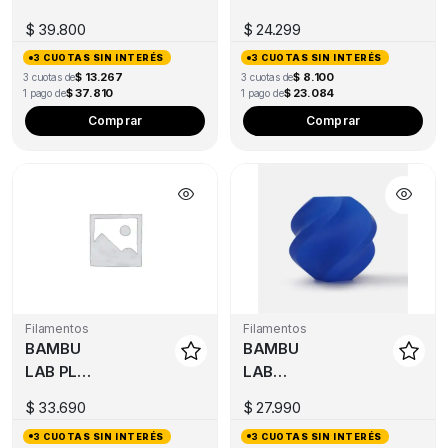
GLOW
LITE 1KG
$
39.800
$
24.299
1KG
3 CUOTAS SIN INTERÉS
3 CUOTAS SIN INTERÉS
$ 13.267
$ 8.100
3 cuotas de
3 cuotas de
$ 37.810
$ 23.084
1 pago de
1 pago de
Comprar
Comprar
Filamentos
Filamentos
BAMBU
BAMBU
LAB PLA
LAB
MATTE
RECARGA
$
33.690
$
27.990
1KG
PLA
3 CUOTAS SIN INTERÉS
3 CUOTAS SIN INTERÉS
BASIC