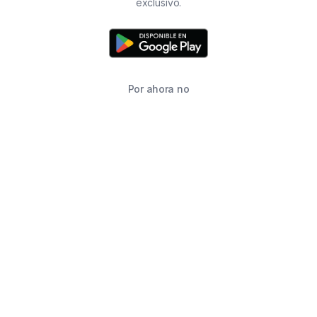
exclusivo.
Por ahora no
INICIO
BUSCAR
CARRITO
FAVORITOS
WHATSAPP
INFORMACIÓN DE CONTACTO
2215760646
2215760646