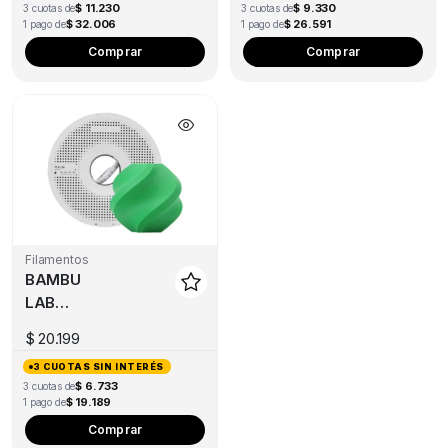
$ 11.230
$ 9.330
3 cuotas de
3 cuotas de
1KG
$ 32.006
$ 26.591
1 pago de
1 pago de
Comprar
Comprar
Filamentos
BAMBU
LAB
RECARGA
$
20.199
PLA LITE
3 CUOTAS SIN INTERÉS
1KG
$ 6.733
3 cuotas de
$ 19.189
1 pago de
Comprar