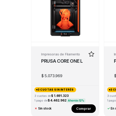
Impresoras de Filamento
I
PRUSA CORE ONE L
$
5.073.969
3 CUOTAS SIN INTERÉS
3 C
$ 1.691.323
3 cuotas de
3 cuo
$ 4.462.962
1 pago de
1 pago
Ahorrás 12%
Comprar
✗
Sin stock
✓
En 