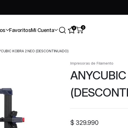
úmate a nuestra comunidad gratis
0
0
os
Favoritos
Mi Cuenta
CUBIC KOBRA 2 NEO (DESCONTINUADO)
Impresoras de Filamento
ANYCUBIC
(DESCONT
$
329.990