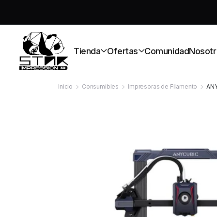
S
Tienda
Ofertas
Comunidad
Nosotr
Inicio
Consumibles
Impresoras de Filamento
ANY