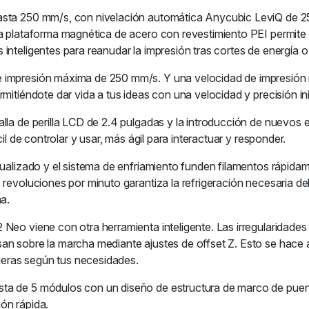
sta 250 mm/s, con nivelación automática Anycubic LeviQ de 25 
la plataforma magnética de acero con revestimiento PEI permite
inteligentes para reanudar la impresión tras cortes de energía 
e impresión máxima de 250 mm/s. Y una velocidad de impresió
mitiéndote dar vida a tus ideas con una velocidad y precisión in
lla de perilla LCD de 2.4 pulgadas y la introducción de nuevos
il de controlar y usar, más ágil para interactuar y responder.
tualizado y el sistema de enfriamiento funden filamentos rápida
 revoluciones por minuto garantiza la refrigeración necesaria d
a.
eo viene con otra herramienta inteligente. Las irregularidades d
san sobre la marcha mediante ajustes de offset Z. Esto se hace
fieras según tus necesidades.
ta de 5 módulos con un diseño de estructura de marco de puen
ón rápida.