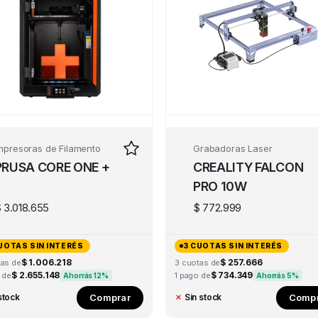
mpresoras de Filamento
Grabadoras Laser
PRUSA CORE ONE +
CREALITY FALCON
PRO 10W
$
3.018.655
$
772.999
UOTAS SIN INTERÉS
3 CUOTAS SIN INTERÉS
$ 1.006.218
$ 257.666
tas de
3 cuotas de
$ 2.655.148
$ 734.349
 de
1 pago de
Ahorrás 12%
Ahorrás 5%
Comprar
Compr
stock
✗
Sin stock