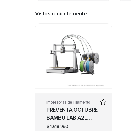
Vistos recientemente
Impresoras de Filamento
PREVENTA OCTUBRE
BAMBU LAB A2L
COMBO
$
1.619.990