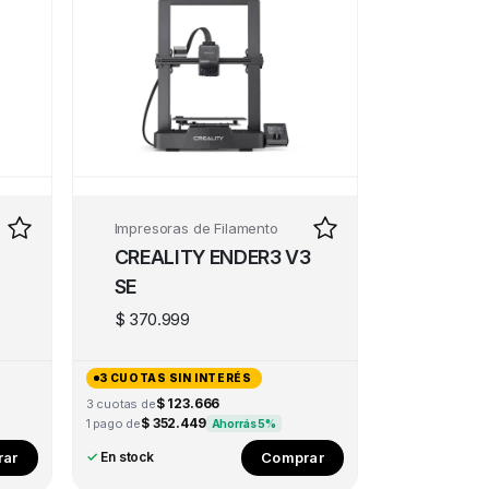
Impresoras de Filamento
CREALITY ENDER3 V3
SE
$
370.999
3 CUOTAS SIN INTERÉS
$ 123.666
3 cuotas de
$ 352.449
1 pago de
Ahorrás 5%
ar
Comprar
✓
En stock