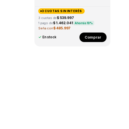
3 CUOTAS SIN INTERÉS
$ 539.997
3 cuotas de
$ 1.462.041
1 pago de
Ahorrás 10%
$ 485.997
Seña con
Comprar
✓
En stock