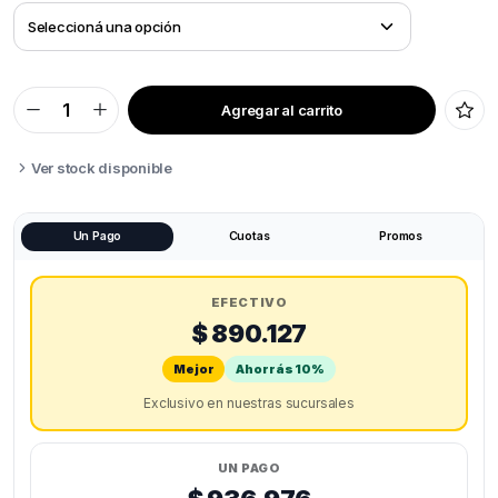
Agregar al carrito
BAMBU
LAB
A1
MINI
Ver stock disponible
COMBO
quantity
Un Pago
Cuotas
Promos
EFECTIVO
$ 890.127
Mejor
Ahorrás 10%
Exclusivo en nuestras sucursales
UN PAGO