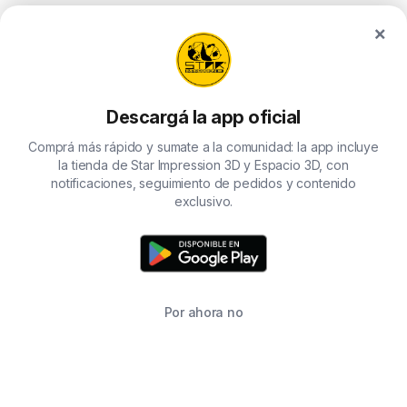
the
×
product
page
Descargá la app oficial
Comprá más rápido y sumate a la comunidad: la app incluye
la tienda de Star Impression 3D y Espacio 3D, con
notificaciones, seguimiento de pedidos y contenido
exclusivo.
Por ahora no
TIENDA
BUSCAR
CARRITO
FAVORITOS
WHATSAPP