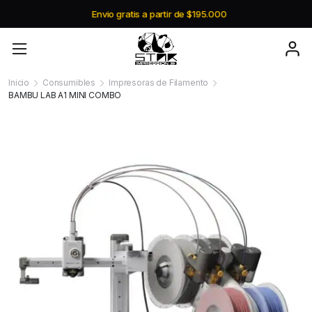
Envio gratis a partir de $195.000
Inicio
Consumibles
Impresoras de Filamento
BAMBU LAB A1 MINI COMBO