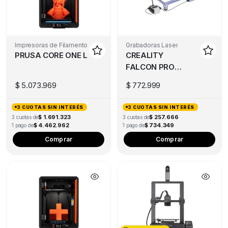
Impresoras de Filamento
Grabadoras Laser
PRUSA CORE ONE L
CREALITY
FALCON PRO
10W
$
5.073.969
$
772.999
3 CUOTAS SIN INTERÉS
3 CUOTAS SIN INTERÉS
$ 1.691.323
$ 257.666
3 cuotas de
3 cuotas de
$ 4.462.962
$ 734.349
1 pago de
1 pago de
Comprar
Comprar