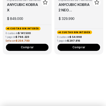
ANYCUBIC KOBRA
ANYCUBIC KOBRA
on
X
2 NEO
the
(DESCONTINUADO)
product
$
849.000
$
329.990
page
6 CUOTAS SIN INTERÉS
6 CUOTAS SIN INTERÉS
$ 141.500
6 cuotas de
$ 766.223
$ 54.998
1 pago de
6 cuotas de
$ 254.700
$ 297.816
Seña con
1 pago de
This
Comprar
Comprar
product
has
multiple
variants.
The
options
may
be
chosen
on