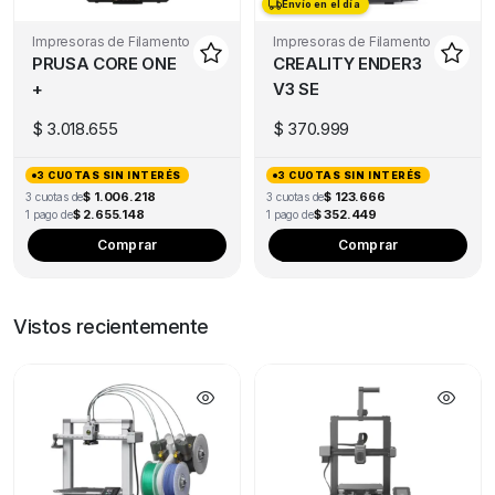
Envío en el día
Envío en el día
Impresoras de Filamento
Impresoras de Filamento
PRUSA CORE ONE
CREALITY ENDER3
+
V3 SE
$
3.018.655
$
370.999
3 CUOTAS SIN INTERÉS
3 CUOTAS SIN INTERÉS
$ 1.006.218
$ 123.666
3 cuotas de
3 cuotas de
$ 2.655.148
$ 352.449
1 pago de
1 pago de
Comprar
Comprar
Vistos recientemente