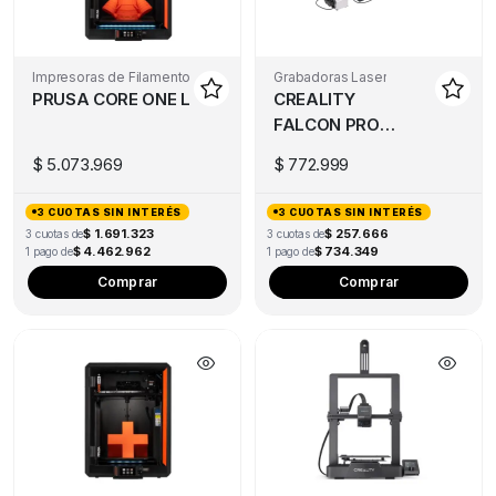
Impresoras de Filamento
Grabadoras Laser
PRUSA CORE ONE L
CREALITY
FALCON PRO
10W
$
5.073.969
$
772.999
3 CUOTAS SIN INTERÉS
3 CUOTAS SIN INTERÉS
$ 1.691.323
$ 257.666
3 cuotas de
3 cuotas de
$ 4.462.962
$ 734.349
1 pago de
1 pago de
Comprar
Comprar