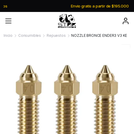
Envio gratis a partir de $195.000
Inicio
Consumibles
Repuestos
NOZZLE BRONCE ENDER3 V3 KE