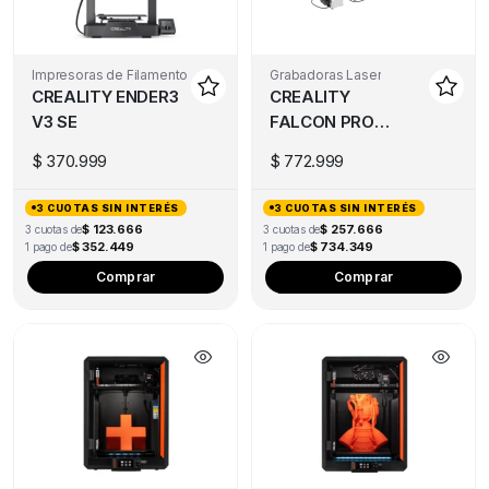
Impresoras de Filamento
Grabadoras Laser
CREALITY ENDER3
CREALITY
V3 SE
FALCON PRO
10W
$
370.999
$
772.999
3 CUOTAS SIN INTERÉS
3 CUOTAS SIN INTERÉS
$ 123.666
$ 257.666
3 cuotas de
3 cuotas de
$ 352.449
$ 734.349
1 pago de
1 pago de
Comprar
Comprar