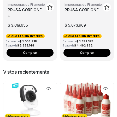
Impresoras de Filamento
Impresoras de Filamento
PRUSA CORE ONE
PRUSA CORE ONE L
+
$
3.018.655
$
5.073.969
3 CUOTAS SIN INTERÉS
3 CUOTAS SIN INTERÉS
$ 1.006.218
$ 1.691.323
3 cuotas de
3 cuotas de
$ 2.655.148
$ 4.462.962
1 pago de
1 pago de
Comprar
Comprar
Vistos recientemente
Envío en el día
Envío en el día
Envío en el día