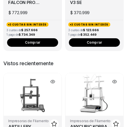
FALCON PRO
V3 SE
10W
$
772.999
$
370.999
3 CUOTAS SIN INTERÉS
3 CUOTAS SIN INTERÉS
$ 257.666
$ 123.666
3 cuotas de
3 cuotas de
$ 734.349
$ 352.449
1 pago de
1 pago de
Comprar
Comprar
Vistos recientemente
Impresoras de Filamento
Impresoras de Filamento
ARTILLERY
ANYCUBIC KOBRA