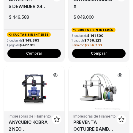
SIDEWINDER X4
X
PRO S1
$
449.588
$
849.000
(DESCONTINUADO)
6 CUOTAS SIN INTERÉS
3 CUOTAS SIN INTERÉS
$ 141.500
6 cuotas de
$ 149.863
$ 766.223
3 cuotas de
1 pago de
$ 427.109
$ 254.700
1 pago de
Seña con
Thi
Comprar
Comprar
pro
has
mul
var
Th
opt
ma
be
ch
Impresoras de Filamento
Impresoras de Filamento
ANYCUBIC KOBRA
PREVENTA
on
2 NEO
OCTUBRE BAMBU
the