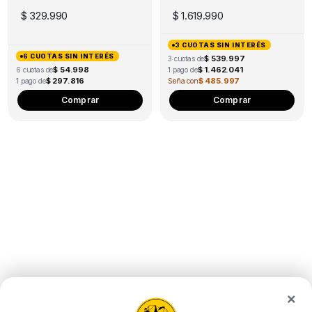
(DESCONTINUADO)
LAB A2L COMBO
pro
$
329.990
$
1.619.990
pa
3 CUOTAS SIN INTERÉS
6 CUOTAS SIN INTERÉS
$ 539.997
3 cuotas de
$ 54.998
$ 1.462.041
6 cuotas de
1 pago de
$ 297.816
$ 485.997
1 pago de
Seña con
Comprar
Comprar
×