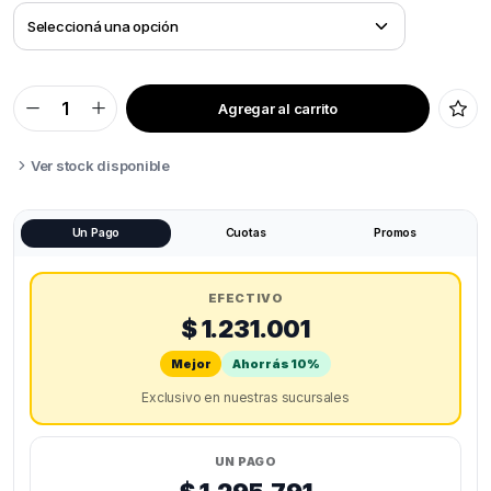
Agregar al carrito
BAMBU
LAB
A1
COMBO
Ver stock disponible
quantity
Un Pago
Cuotas
Promos
EFECTIVO
$ 1.231.001
Mejor
Ahorrás 10%
Exclusivo en nuestras sucursales
UN PAGO