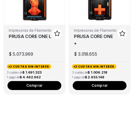
Impresoras de Filamento
Impresoras de Filamento
PRUSA CORE ONE L
PRUSA CORE ONE
+
$
5.073.969
$
3.018.655
3 CUOTAS SIN INTERÉS
3 CUOTAS SIN INTERÉS
$ 1.691.323
$ 1.006.218
3 cuotas de
3 cuotas de
$ 4.462.962
$ 2.655.148
1 pago de
1 pago de
Comprar
Comprar