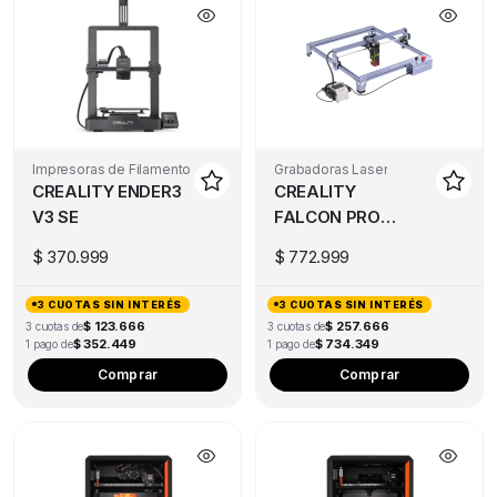
Impresoras de Filamento
Grabadoras Laser
CREALITY ENDER3
CREALITY
V3 SE
FALCON PRO
10W
$
370.999
$
772.999
3 CUOTAS SIN INTERÉS
3 CUOTAS SIN INTERÉS
$ 123.666
$ 257.666
3 cuotas de
3 cuotas de
$ 352.449
$ 734.349
1 pago de
1 pago de
Comprar
Comprar