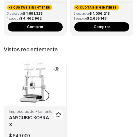
3 CUOTAS SIN INTERÉS
3 CUOTAS SIN INTERÉS
$ 1.691.323
$ 1.006.218
3 cuotas de
3 cuotas de
$ 4.462.962
$ 2.655.148
1 pago de
1 pago de
Comprar
Comprar
Vistos recientemente
Impresoras de Filamento
ANYCUBIC KOBRA
X
$
849.000