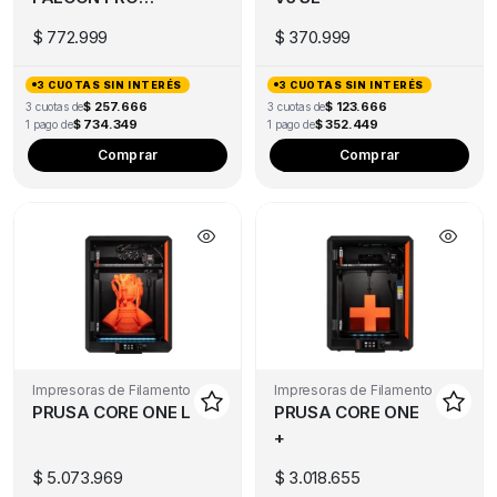
10W
$
772.999
$
370.999
3 CUOTAS SIN INTERÉS
3 CUOTAS SIN INTERÉS
$ 257.666
$ 123.666
3 cuotas de
3 cuotas de
$ 734.349
$ 352.449
1 pago de
1 pago de
Comprar
Comprar
Impresoras de Filamento
Impresoras de Filamento
PRUSA CORE ONE L
PRUSA CORE ONE
+
$
5.073.969
$
3.018.655