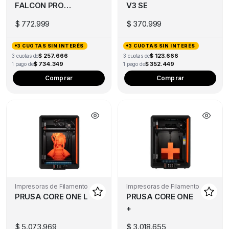
FALCON PRO
V3 SE
10W
$
772.999
$
370.999
3 CUOTAS SIN INTERÉS
3 CUOTAS SIN INTERÉS
$ 257.666
$ 123.666
3 cuotas de
3 cuotas de
$ 734.349
$ 352.449
1 pago de
1 pago de
Comprar
Comprar
Impresoras de Filamento
Impresoras de Filamento
PRUSA CORE ONE L
PRUSA CORE ONE
+
$
5.073.969
$
3.018.655