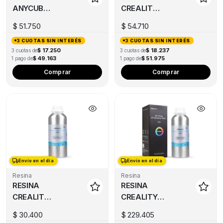
ANYCUBIC
CREALITY
DURA
ALTA
$
51.750
$
54.710
1000G
VELOCIDAD
3 CUOTAS SIN INTERÉS
3 CUOTAS SIN INTERÉS
1000G
$ 17.250
$ 18.237
3 cuotas de
3 cuotas de
(BOTELLA
$ 49.163
$ 51.975
1 pago de
1 pago de
PLASTICA)
Thi
Comprar
Comprar
pro
has
mul
var
Th
opt
ma
Envío en el día
Envío en el día
be
Resina
Resina
ch
RESINA
RESINA
on
CREALITY
CREALITY
the
BAJO
CASTEABLE
pro
$
30.400
$
229.405
OLOR
DENTAL