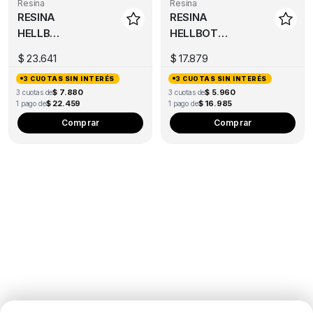
Resina
Resina
chosen
RESINA
RESINA
on
HELLBOT
HELLBOT
the
MODELO
MODELO
product
$
23.641
$
17.879
DENTAL
MINIATURA
page
3 CUOTAS SIN INTERÉS
3 CUOTAS SIN INTERÉS
BEIGE X
250ML
$ 7.880
$ 5.960
3 cuotas de
3 cuotas de
250ML
NATURAL
$ 22.459
$ 16.985
1 pago de
1 pago de
Comprar
Comprar