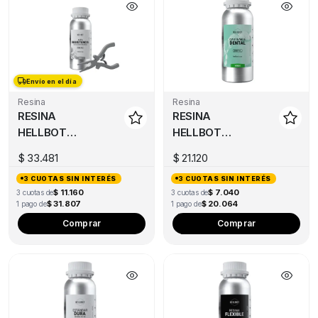
multiple
mul
variants.
var
The
Th
options
opt
may
ma
Envío en el día
be
be
Resina
Resina
chosen
ch
RESINA
RESINA
on
on
HELLBOT
HELLBOT
the
the
ALTA
CASTEABLE
product
pro
$
33.481
$
21.120
RESISTENCIA
DENTAL X
page
pa
3 CUOTAS SIN INTERÉS
3 CUOTAS SIN INTERÉS
250ML GRIS
250ML
$ 11.160
$ 7.040
3 cuotas de
3 cuotas de
$ 31.807
$ 20.064
1 pago de
1 pago de
Comprar
Comprar