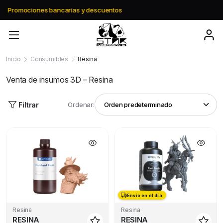
Envio gratis a partir de $195.000
Inicio
Consumibles
Resina
Venta de insumos 3D – Resina
Filtrar
Ordenar:
Envío en el día
Resina
Resina
RESINA
RESINA