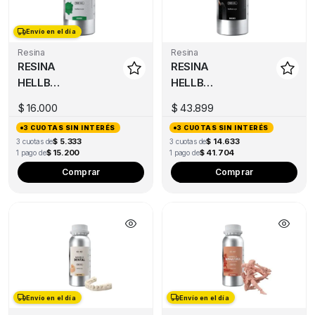
Envío en el día
Resina
Resina
RESINA
RESINA
HELLBOT
HELLBOT
DURA
FLEXIBLE
$
16.000
$
43.899
250ML
250ML
3 CUOTAS SIN INTERÉS
3 CUOTAS SIN INTERÉS
$ 5.333
$ 14.633
3 cuotas de
3 cuotas de
$ 15.200
$ 41.704
1 pago de
1 pago de
This
Comprar
Comprar
product
has
multiple
variants.
The
options
may
Envío en el día
Envío en el día
be