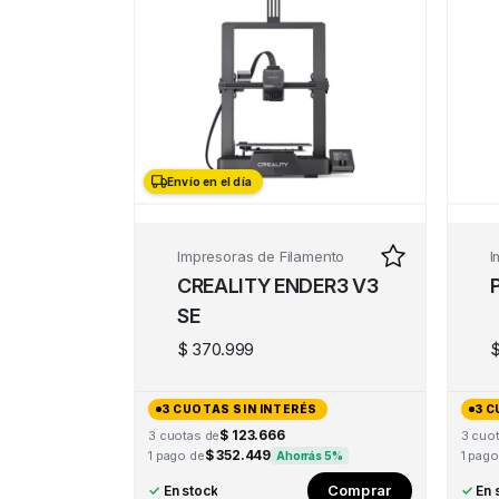
Envío en el día
Envío en el día
Impresoras de Filamento
I
CREALITY ENDER3 V3
SE
$
370.999
3 CUOTAS SIN INTERÉS
3 C
$ 123.666
3 cuotas de
3 cuo
$ 352.449
1 pago de
1 pago
Ahorrás 5%
Comprar
✓
En stock
✓
En 