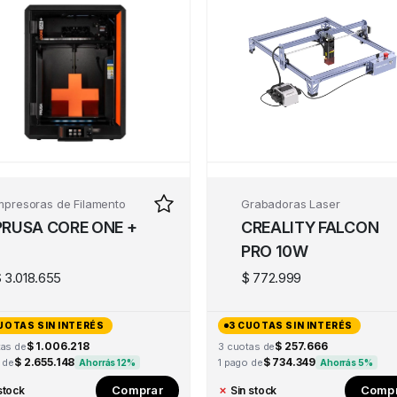
mpresoras de Filamento
Grabadoras Laser
PRUSA CORE ONE +
CREALITY FALCON
PRO 10W
$
3.018.655
$
772.999
UOTAS SIN INTERÉS
3 CUOTAS SIN INTERÉS
$ 1.006.218
$ 257.666
tas de
3 cuotas de
$ 2.655.148
$ 734.349
 de
1 pago de
Ahorrás 12%
Ahorrás 5%
Comprar
Compr
stock
✗
Sin stock