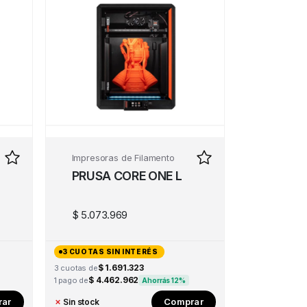
Impresoras de Filamento
PRUSA CORE ONE L
$
5.073.969
3 CUOTAS SIN INTERÉS
$ 1.691.323
3 cuotas de
$ 4.462.962
1 pago de
Ahorrás 12%
ar
Comprar
✗
Sin stock