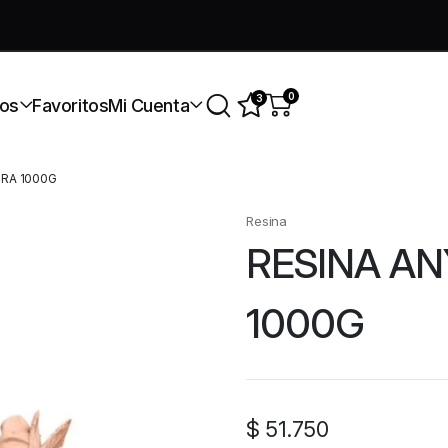
úmate a nuestra comunidad gratis
0
3
os
Favoritos
Mi Cuenta
URA 1000G
Resina
RESINA A
1000G
$
51.750