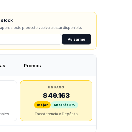
 stock
 apenas este producto vuelva a estar disponible.
Avisarme
tas
Promos
UN PAGO
$ 49.163
Mejor
Ahorrás 5%
rsales
Transferencia o Depósito