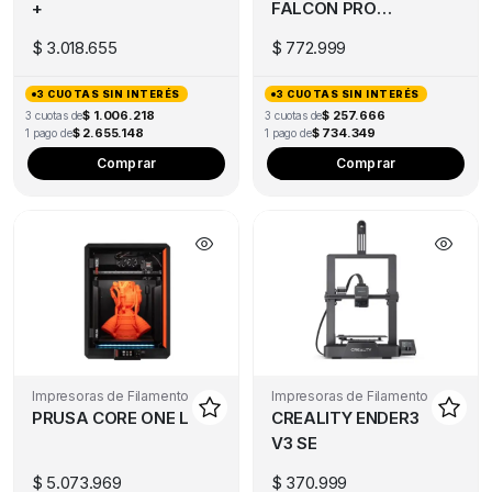
+
FALCON PRO
10W
$
3.018.655
$
772.999
3 CUOTAS SIN INTERÉS
3 CUOTAS SIN INTERÉS
$ 1.006.218
$ 257.666
3 cuotas de
3 cuotas de
$ 2.655.148
$ 734.349
1 pago de
1 pago de
Comprar
Comprar
Impresoras de Filamento
Impresoras de Filamento
PRUSA CORE ONE L
CREALITY ENDER3
V3 SE
$
5.073.969
$
370.999