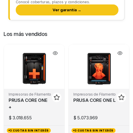
Conocé coberturas, plazos y condiciones.
Ver garantía →
Los más vendidos
Impresoras de Filamento
Impresoras de Filamento
PRUSA CORE ONE
PRUSA CORE ONE L
+
$
3.018.655
$
5.073.969
3 CUOTAS SIN INTERÉS
3 CUOTAS SIN INTERÉS