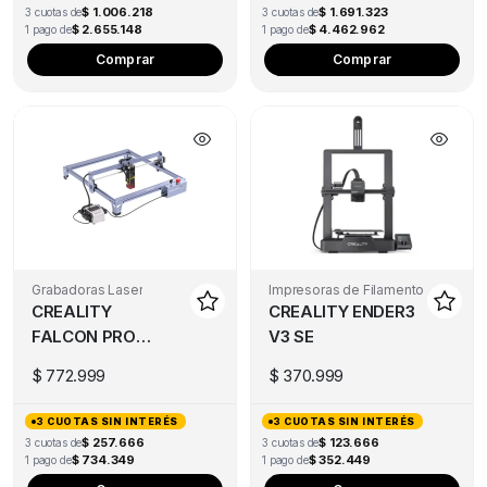
$ 1.006.218
$ 1.691.323
3 cuotas de
3 cuotas de
$ 2.655.148
$ 4.462.962
1 pago de
1 pago de
Comprar
Comprar
Grabadoras Laser
Impresoras de Filamento
CREALITY
CREALITY ENDER3
FALCON PRO
V3 SE
10W
$
772.999
$
370.999
3 CUOTAS SIN INTERÉS
3 CUOTAS SIN INTERÉS
$ 257.666
$ 123.666
3 cuotas de
3 cuotas de
$ 734.349
$ 352.449
1 pago de
1 pago de