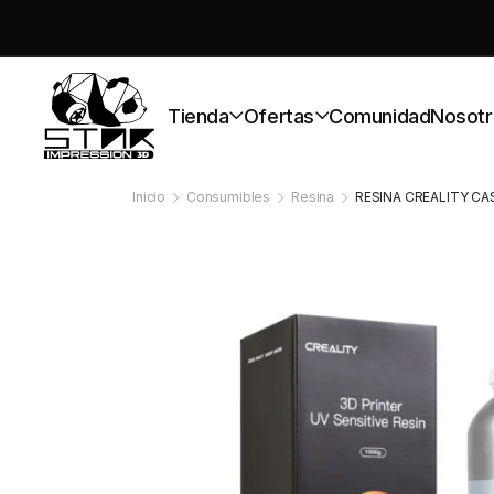
S
Tienda
Ofertas
Comunidad
Nosotr
Inicio
Consumibles
Resina
RESINA CREALITY CA