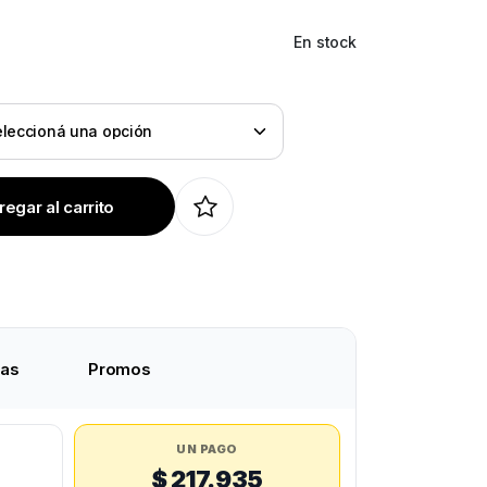
En stock
egar al carrito
tas
Promos
UN PAGO
$ 217.935