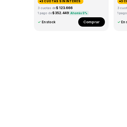
3 CUOTAS SIN INTERÉS
3 C
$ 123.666
3 cuotas de
3 cuo
$ 352.449
1 pago de
1 pago
Ahorrás 5%
Comprar
✓
En stock
✓
En 