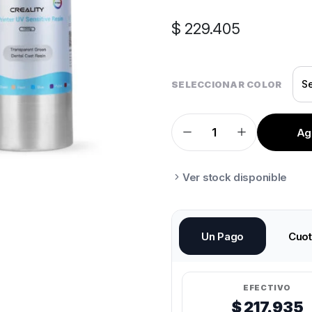
$
229.405
SELECCIONAR COLOR
Agr
RESINA
CREALITY
CASTEABLE
DENTAL
BOTELLA
Ver stock disponible
ALUMINIO
1KG
quantity
Un Pago
Cuo
EFECTIVO
$ 217.935