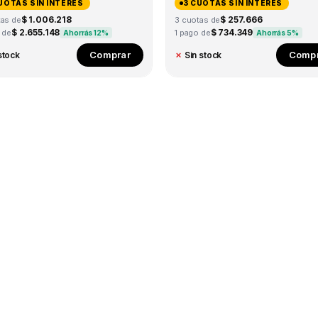
UOTAS SIN INTERÉS
3 CUOTAS SIN INTERÉS
$ 1.006.218
$ 257.666
tas de
3 cuotas de
$ 2.655.148
$ 734.349
 de
1 pago de
Ahorrás 12%
Ahorrás 5%
Comprar
Compr
stock
✗
Sin stock