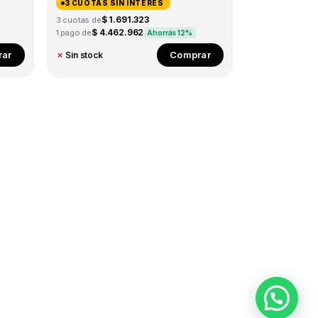
3 CUOTAS SIN INTERÉS
$ 1.691.323
3 cuotas de
$ 4.462.962
1 pago de
Ahorrás 12%
ar
Comprar
✗
Sin stock