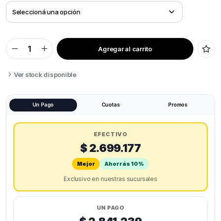
Agregar al carrito
BAMBU
LAB
X1
CARBON
Ver stock disponible
COMBO
quantity
Un Pago
Cuotas
Promos
EFECTIVO
$ 2.699.177
Mejor
Ahorrás 10%
Exclusivo en nuestras sucursales
UN PAGO