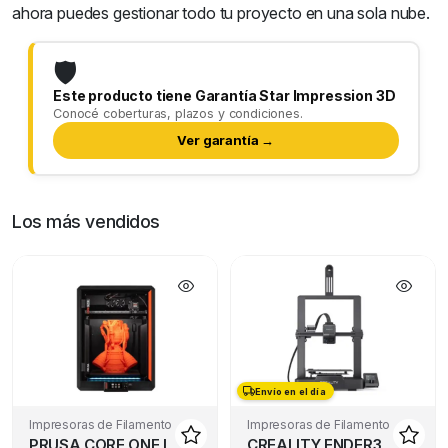
ahora puedes gestionar todo tu proyecto en una sola nube.
🛡️
Este producto tiene Garantía Star Impression 3D
Conocé coberturas, plazos y condiciones.
Ver garantía →
Los más vendidos
Envío en el día
Envío en el día
Impresoras de Filamento
Impresoras de Filamento
PRUSA CORE ONE L
CREALITY ENDER3