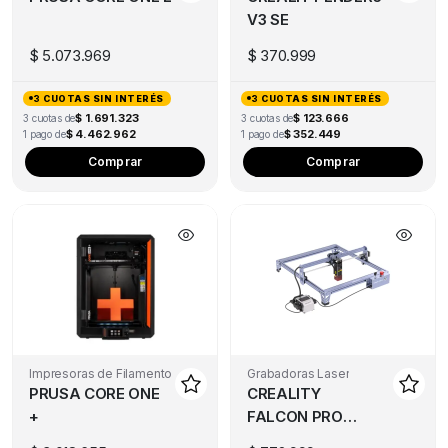
V3 SE
$
5.073.969
$
370.999
3 CUOTAS SIN INTERÉS
3 CUOTAS SIN INTERÉS
$ 1.691.323
$ 123.666
3 cuotas de
3 cuotas de
$ 4.462.962
$ 352.449
1 pago de
1 pago de
Comprar
Comprar
Impresoras de Filamento
Grabadoras Laser
PRUSA CORE ONE
CREALITY
+
FALCON PRO
10W