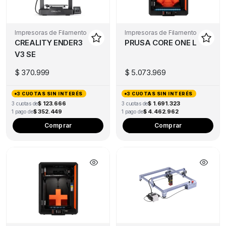
Impresoras de Filamento
Impresoras de Filamento
CREALITY ENDER3
PRUSA CORE ONE L
V3 SE
$
370.999
$
5.073.969
3 CUOTAS SIN INTERÉS
3 CUOTAS SIN INTERÉS
$ 123.666
$ 1.691.323
3 cuotas de
3 cuotas de
$ 352.449
$ 4.462.962
1 pago de
1 pago de
Comprar
Comprar