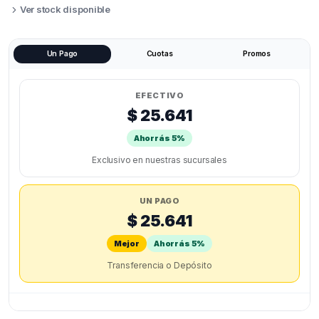
LAB
Ver stock disponible
A1
/
A1
MINI
Un Pago
Cuotas
Promos
ORIGINAL
quantity
EFECTIVO
$ 25.641
Ahorrás 5%
Exclusivo en nuestras sucursales
UN PAGO
$ 25.641
Mejor
Ahorrás 5%
Transferencia o Depósito