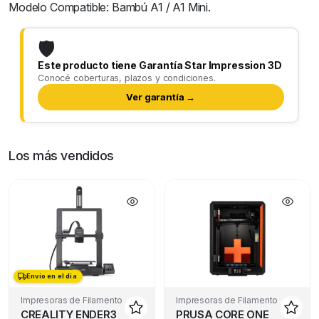
Modelo Compatible: Bambú A1 / A1 Mini.
🛡️
Este producto tiene Garantía Star Impression 3D
Conocé coberturas, plazos y condiciones.
Ver garantía →
Los más vendidos
Envío en el día
Envío en el día
Impresoras de Filamento
Impresoras de Filamento
CREALITY ENDER3
PRUSA CORE ONE