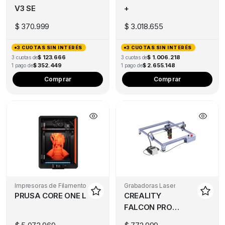
V3 SE
+
$
370.999
$
3.018.655
3 CUOTAS SIN INTERÉS
3 CUOTAS SIN INTERÉS
$ 123.666
$ 1.006.218
3 cuotas de
3 cuotas de
$ 352.449
$ 2.655.148
1 pago de
1 pago de
Comprar
Comprar
Impresoras de Filamento
Grabadoras Laser
PRUSA CORE ONE L
CREALITY
FALCON PRO
10W