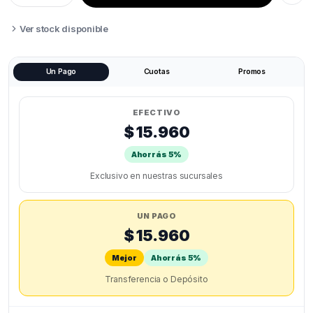
CERAMICA
CARTUCHO
V3
Ver stock disponible
KE,
K1,
K1C,
K1
Un Pago
Cuotas
Promos
MAX,
V3,
V3
PLUS.
quantity
EFECTIVO
$ 15.960
Ahorrás 5%
Exclusivo en nuestras sucursales
UN PAGO
$ 15.960
Mejor
Ahorrás 5%
Transferencia o Depósito