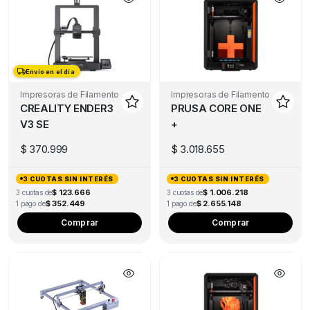
Envío en el día
Envío en el día
Impresoras de Filamento
Impresoras de Filamento
CREALITY ENDER3
PRUSA CORE ONE
V3 SE
+
$
370.999
$
3.018.655
3 CUOTAS SIN INTERÉS
3 CUOTAS SIN INTERÉS
$ 123.666
$ 1.006.218
3 cuotas de
3 cuotas de
$ 352.449
$ 2.655.148
1 pago de
1 pago de
Comprar
Comprar