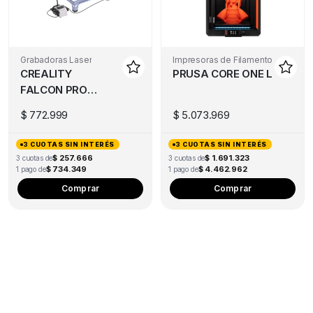
Grabadoras Laser
Impresoras de Filamento
CREALITY
PRUSA CORE ONE L
FALCON PRO
10W
$
772.999
$
5.073.969
3 CUOTAS SIN INTERÉS
3 CUOTAS SIN INTERÉS
$ 257.666
$ 1.691.323
3 cuotas de
3 cuotas de
$ 734.349
$ 4.462.962
1 pago de
1 pago de
Comprar
Comprar