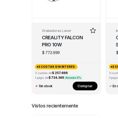
Grabadoras Laser
I
CREALITY FALCON
PRO 10W
$
772.999
3 CUOTAS SIN INTERÉS
3 C
$ 257.666
3 cuotas de
3 cuo
$ 734.349
1 pago de
1 pago
Ahorrás 5%
Comprar
✗
Sin stock
✓
En 
Vistos recientemente