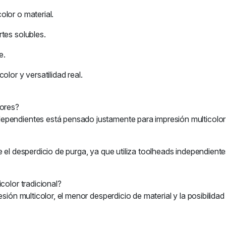
lor o material.
tes solubles.
e.
lor y versatilidad real.
lores?
pendientes está pensado justamente para impresión multicolor y
e el desperdicio de purga, ya que utiliza toolheads independient
color tradicional?
sión multicolor, el menor desperdicio de material y la posibilidad