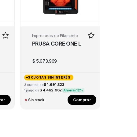
Impresoras de Filamento
PRUSA CORE ONE L
$
5.073.969
3 CUOTAS SIN INTERÉS
$ 1.691.323
3 cuotas de
$ 4.462.962
1 pago de
Ahorrás 12%
ar
Comprar
✗
Sin stock