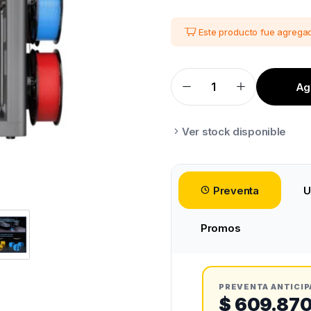
Este producto fue agregad
Agr
PREVENTA
AGOSTO
FLASHFORGE
CREATOR
5
Ver stock disponible
quantity
Preventa
U
Promos
PREVENTA ANTICIP
$ 609.87