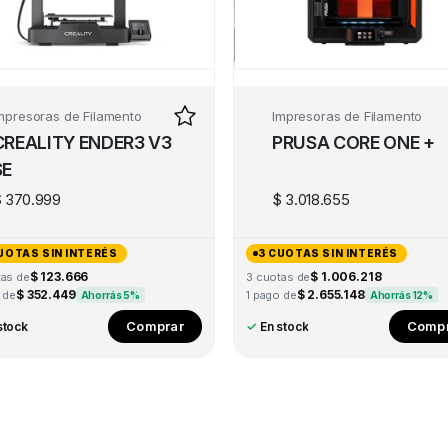
mpresoras de Filamento
Impresoras de Filamento
CREALITY ENDER3 V3
PRUSA CORE ONE +
SE
$
370.999
$
3.018.655
UOTAS SIN INTERÉS
3 CUOTAS SIN INTERÉS
$ 123.666
$ 1.006.218
tas de
3 cuotas de
$ 352.449
$ 2.655.148
 de
1 pago de
Ahorrás 5%
Ahorrás 12%
Comprar
Compr
stock
✓
En stock