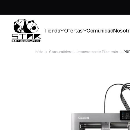
S
Tienda
Ofertas
Comunidad
Nosotr
Inicio
Consumibles
Impresoras de Filamento
PR