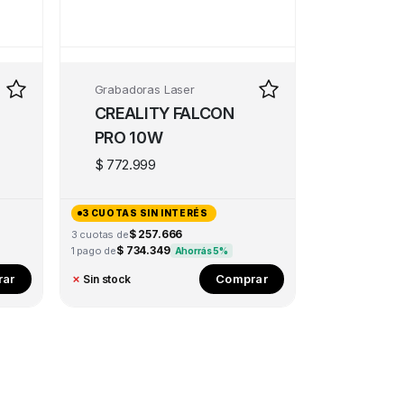
Grabadoras Laser
CREALITY FALCON
PRO 10W
$
772.999
3 CUOTAS SIN INTERÉS
$ 257.666
3 cuotas de
$ 734.349
1 pago de
Ahorrás 5%
ar
Comprar
✗
Sin stock