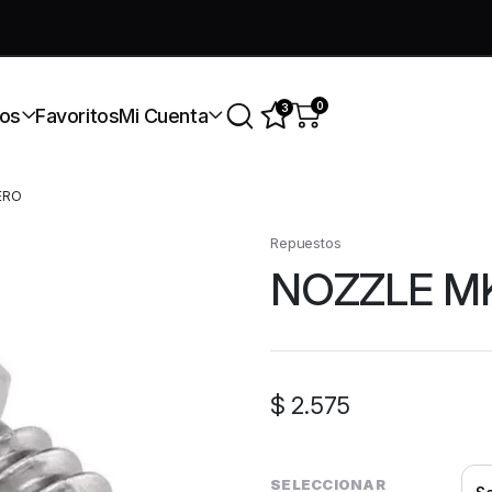
úmate a nuestra comunidad gratis
0
3
os
Favoritos
Mi Cuenta
ERO
Repuestos
NOZZLE M
$
2.575
SELECCIONAR