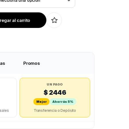
egar al carrito
tas
Promos
UN PAGO
$ 2446
Mejor
Ahorrás 5%
rsales
Transferencia o Depósito