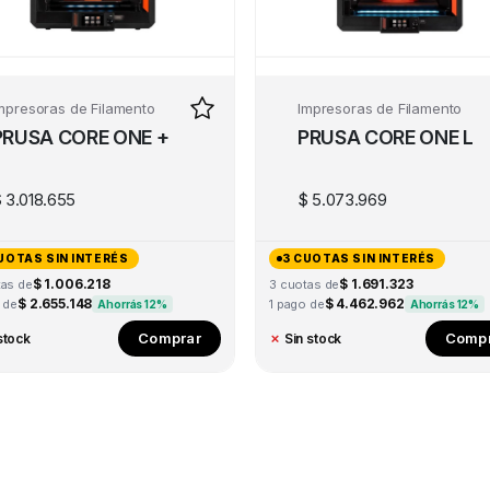
mpresoras de Filamento
Impresoras de Filamento
PRUSA CORE ONE +
PRUSA CORE ONE L
$
3.018.655
$
5.073.969
UOTAS SIN INTERÉS
3 CUOTAS SIN INTERÉS
$ 1.006.218
$ 1.691.323
tas de
3 cuotas de
$ 2.655.148
$ 4.462.962
 de
1 pago de
Ahorrás 12%
Ahorrás 12%
Comprar
Compr
stock
✗
Sin stock