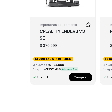
Impresoras de Filamento
I
CREALITY ENDER3 V3
SE
$
370.999
3 CUOTAS SIN INTERÉS
3 C
$ 123.666
3 cuotas de
3 cuo
$ 352.449
1 pago de
1 pago
Ahorrás 5%
Comprar
✓
En stock
✓
En 