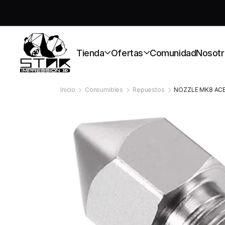
S
Tienda
Ofertas
Comunidad
Nosotr
Inicio
Consumibles
Repuestos
NOZZLE MK8 AC