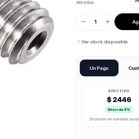
MEDIDA
Agr
NOZZLE
MK8
ACERO
quantity
Ver stock disponible
Un Pago
Cuo
EFECTIVO
$ 2446
Ahorrás 5%
Exclusivo en nuestras sucu