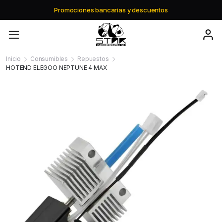
y descuentos
Envio gratis a partir de $1
Inicio
Consumibles
Repuestos
HOTEND ELEGOO NEPTUNE 4 MAX