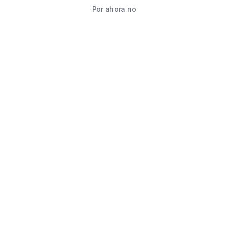
Por ahora no
TIENDA
BUSCAR
CARRITO
FAVORITOS
WHATSAPP
INFORMACIÓN DE CONTACTO
2215760646
2215760646
ventas@starimpression3d.com
SUCURSALES
Depósito central