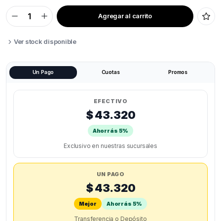
Agregar al carrito
HOTEND
ELEGOO
NEPTUNE
4
Ver stock disponible
MAX
quantity
Un Pago
Cuotas
Promos
EFECTIVO
$ 43.320
Ahorrás 5%
Exclusivo en nuestras sucursales
UN PAGO
$ 43.320
Mejor
Ahorrás 5%
Transferencia o Depósito