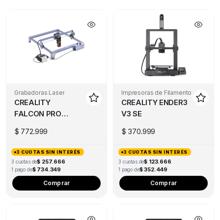
Grabadoras Laser
Impresoras de Filamento
CREALITY
CREALITY ENDER3
FALCON PRO
V3 SE
10W
$
772.999
$
370.999
3 CUOTAS SIN INTERÉS
3 CUOTAS SIN INTERÉS
$ 257.666
$ 123.666
3 cuotas de
3 cuotas de
$ 734.349
$ 352.449
1 pago de
1 pago de
Comprar
Comprar