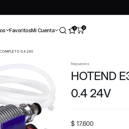
úmate a nuestra comunidad gratis
0
3
os
Favoritos
Mi Cuenta
COMPLETO 0.4 24V
Repuestos
HOTEND E
0.4 24V
$
17.600