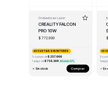
Grabadoras Laser
I
CREALITY FALCON
PRO 10W
$
772.999
3 CUOTAS SIN INTERÉS
3 C
$ 257.666
3 cuotas de
3 cuo
$ 734.349
1 pago de
1 pago
Ahorrás 5%
Comprar
✗
Sin stock
✓
En 