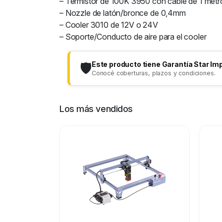
– Termistor de 100K 3950 con cable de 1 met
– Nozzle de latón/bronce de 0,4mm
– Cooler 3010 de 12V o 24V
– Soporte/Conducto de aire para el cooler
Este producto tiene Garantía Star Im
🛡️
Conocé coberturas, plazos y condiciones.
Los más vendidos