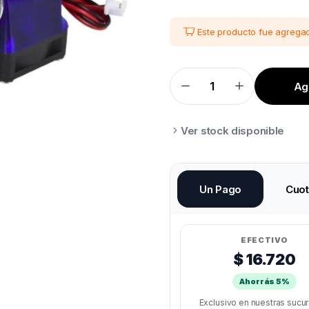
Este producto fue agregad
Agr
HOTEND
E3D
V6
COMPLETO
0.4
Ver stock disponible
24V
quantity
Un Pago
Cuo
EFECTIVO
$ 16.720
Ahorrás 5%
Exclusivo en nuestras sucu