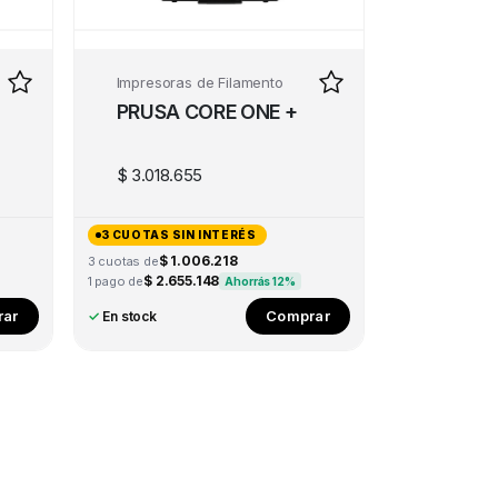
Impresoras de Filamento
PRUSA CORE ONE +
$
3.018.655
3 CUOTAS SIN INTERÉS
$ 1.006.218
3 cuotas de
$ 2.655.148
1 pago de
Ahorrás 12%
ar
Comprar
✓
En stock