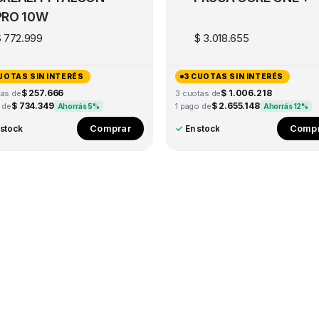
PRO 10W
$
772.999
$
3.018.655
UOTAS SIN INTERÉS
3 CUOTAS SIN INTERÉS
$ 257.666
$ 1.006.218
tas de
3 cuotas de
$ 734.349
$ 2.655.148
 de
1 pago de
Ahorrás 5%
Ahorrás 12%
Comprar
Compr
 stock
✓
En stock