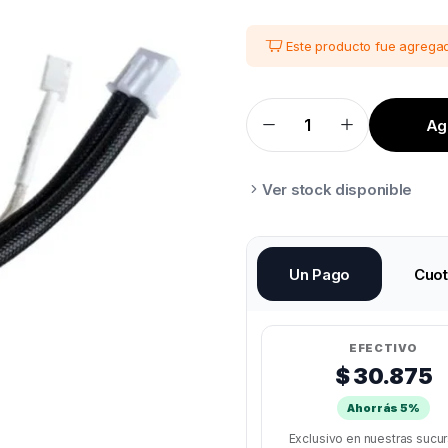
Este producto fue agregad
Agr
HOTEND
CREALITY
COMPLETO
ENDER3
V3
Ver stock disponible
SE
quantity
Un Pago
Cuo
EFECTIVO
$ 30.875
Ahorrás 5%
Exclusivo en nuestras sucu