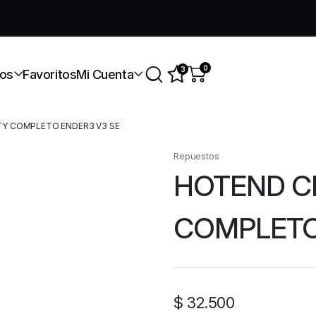
úmate a nuestra comunidad gratis
0
3
os
Favoritos
Mi Cuenta
TY COMPLETO ENDER3 V3 SE
Repuestos
HOTEND C
COMPLETO
$
32.500