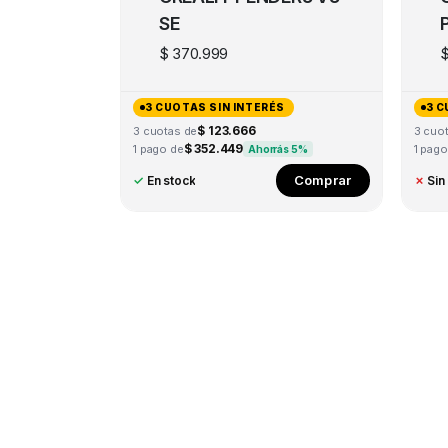
SE
$
370.999
3 CUOTAS SIN INTERÉS
3 C
$ 123.666
3 cuotas de
3 cuo
$ 352.449
1 pago de
1 pago
Ahorrás 5%
Comprar
✓
En stock
✗
Sin