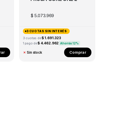
$
5.073.969
3 CUOTAS SIN INTERÉS
$ 1.691.323
3 cuotas de
$ 4.462.962
1 pago de
Ahorrás 12%
ar
Comprar
✗
Sin stock