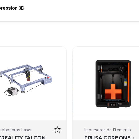
pression 3D
rabadoras Laser
Impresoras de Filamento
CREALITY FALCON
PRUSA CORE ONE +