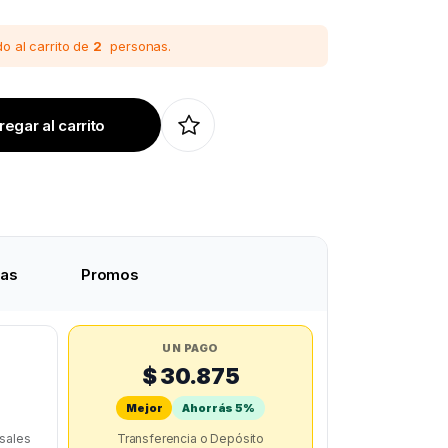
o al carrito de
2
personas.
egar al carrito
tas
Promos
UN PAGO
$ 30.875
Mejor
Ahorrás 5%
rsales
Transferencia o Depósito