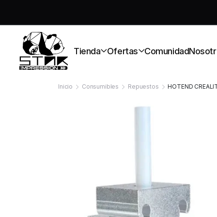
S
Tienda
Ofertas
Comunidad
Nosotr
Inicio
Consumibles
Repuestos
HOTEND CREALI