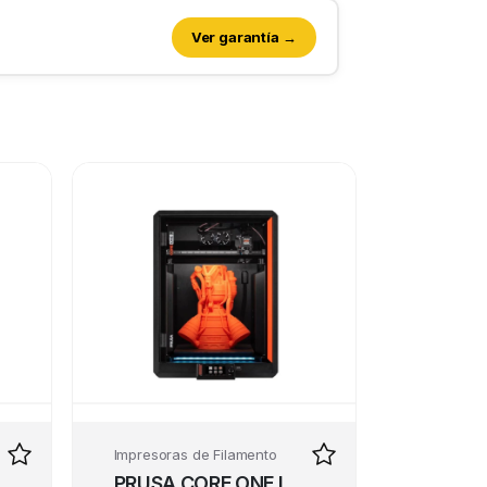
Ver garantía →
Impresoras de Filamento
PRUSA CORE ONE L