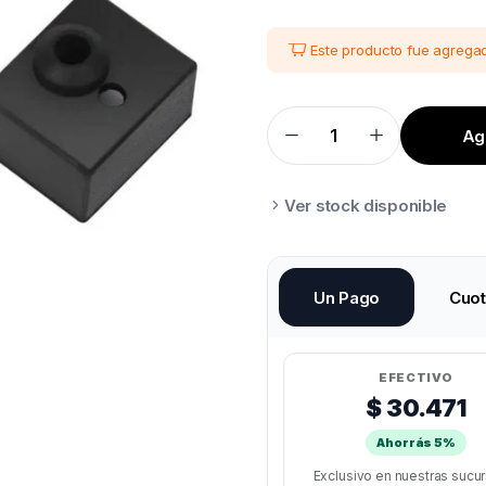
Este producto fue agregad
Agr
HOTEND
CREALITY
ENDER3
S1/CR10
quantity
Ver stock disponible
Un Pago
Cuo
EFECTIVO
$ 30.471
Ahorrás 5%
Exclusivo en nuestras sucu