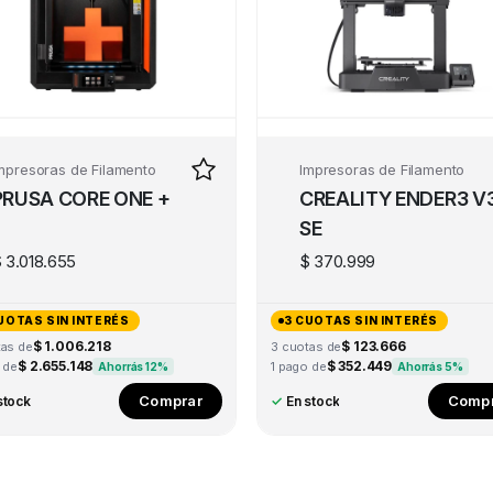
mpresoras de Filamento
Impresoras de Filamento
PRUSA CORE ONE +
CREALITY ENDER3 V
SE
$
3.018.655
$
370.999
UOTAS SIN INTERÉS
3 CUOTAS SIN INTERÉS
$ 1.006.218
$ 123.666
tas de
3 cuotas de
$ 2.655.148
$ 352.449
 de
1 pago de
Ahorrás 12%
Ahorrás 5%
Comprar
Compr
stock
✓
En stock