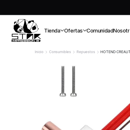
S
Tienda
Ofertas
Comunidad
Nosotr
Inicio
Consumibles
Repuestos
HOTEND CREALIT