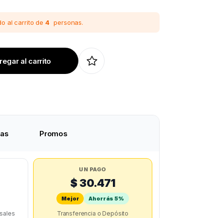
o al carrito de
4
personas.
egar al carrito
tas
Promos
UN PAGO
$ 30.471
Mejor
Ahorrás 5%
rsales
Transferencia o Depósito