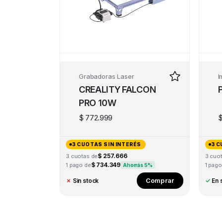
Grabadoras Laser
I
CREALITY FALCON
PRO 10W
$
772.999
3 CUOTAS SIN INTERÉS
3 C
$ 257.666
3 cuotas de
3 cuo
$ 734.349
1 pago de
1 pago
Ahorrás 5%
Comprar
✗
Sin stock
✓
En 