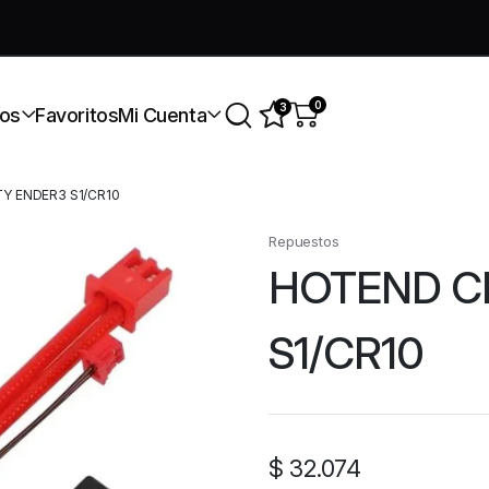
úmate a nuestra comunidad gratis
0
3
os
Favoritos
Mi Cuenta
Y ENDER3 S1/CR10
Repuestos
HOTEND C
S1/CR10
$
32.074