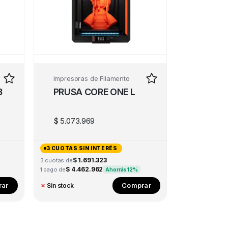
Impresoras de Filamento
3
PRUSA CORE ONE L
$
5.073.969
3 CUOTAS SIN INTERÉS
$ 1.691.323
3 cuotas de
$ 4.462.962
1 pago de
Ahorrás 12%
ar
Comprar
✗
Sin stock