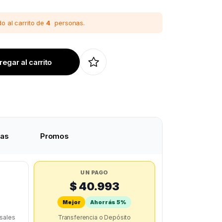
o al carrito de
4
personas.
egar al carrito
tas
Promos
UN PAGO
$ 40.993
Mejor
Ahorrás 5%
rsales
Transferencia o Depósito