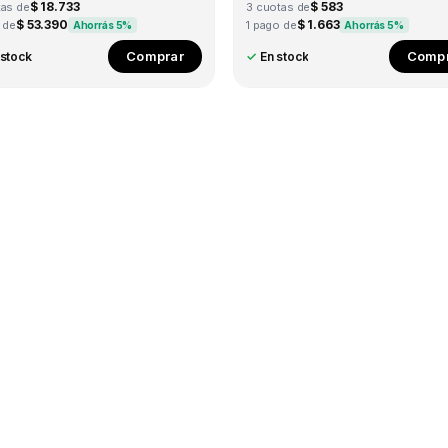
$ 18.733
$ 583
tas de
3 cuotas de
$ 53.390
$ 1.663
 de
1 pago de
Ahorrás 5%
Ahorrás 5%
Comprar
Compr
 stock
✓
En stock