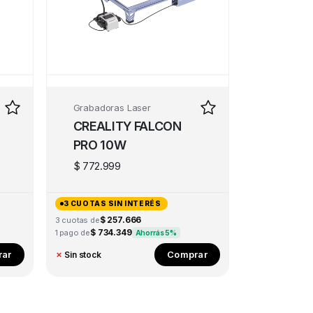
Grabadoras Laser
CREALITY FALCON
PRO 10W
$
772.999
3 CUOTAS SIN INTERÉS
$ 257.666
3 cuotas de
$ 734.349
1 pago de
Ahorrás 5%
ar
Comprar
✗
Sin stock