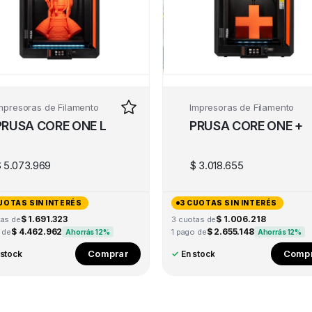
mpresoras de Filamento
Impresoras de Filamento
PRUSA CORE ONE L
PRUSA CORE ONE +
$
5.073.969
$
3.018.655
UOTAS SIN INTERÉS
3 CUOTAS SIN INTERÉS
$ 1.691.323
$ 1.006.218
tas de
3 cuotas de
$ 4.462.962
$ 2.655.148
 de
1 pago de
Ahorrás 12%
Ahorrás 12%
Comprar
Compr
 stock
✓
En stock