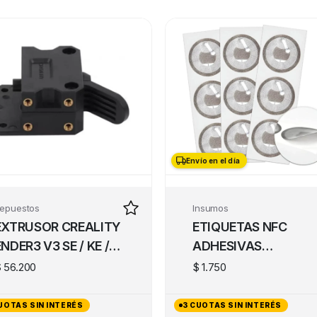
Envío en el día
Envío en el día
epuestos
Insumos
EXTRUSOR CREALITY
ETIQUETAS NFC
ENDER3 V3 SE / KE /
ADHESIVAS
S1
REGRABABLES
$
56.200
$
1.750
Ntag213 X1
UOTAS SIN INTERÉS
3 CUOTAS SIN INTERÉS