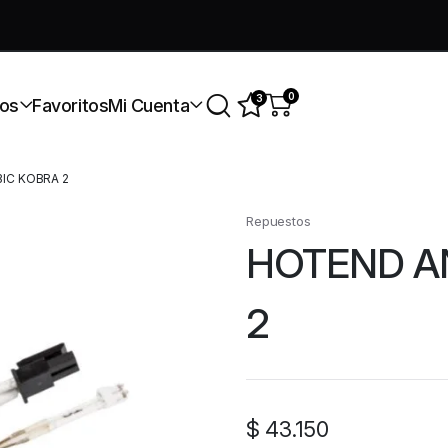
úmate a nuestra comunidad gratis
0
3
os
Favoritos
Mi Cuenta
IC KOBRA 2
Repuestos
HOTEND A
2
$
43.150