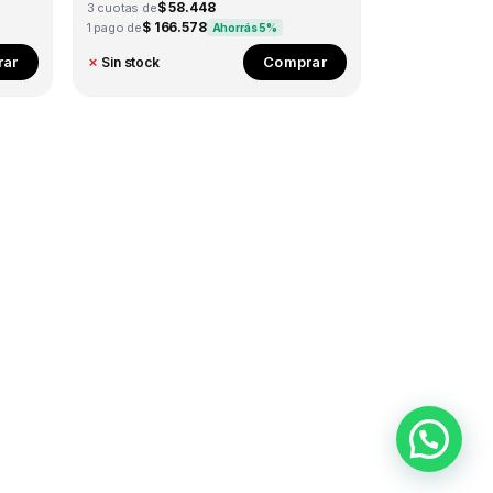
$ 58.448
3 cuotas de
$ 166.578
1 pago de
Ahorrás 5%
ar
Comprar
✗
Sin stock