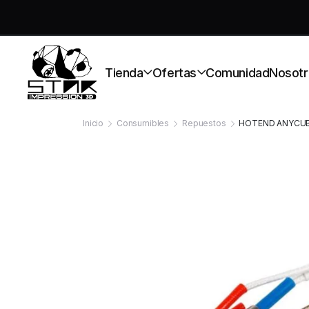
S
Tienda
Ofertas
Comunidad
Nosotr
Inicio
Consumibles
Repuestos
HOTEND ANYCUB