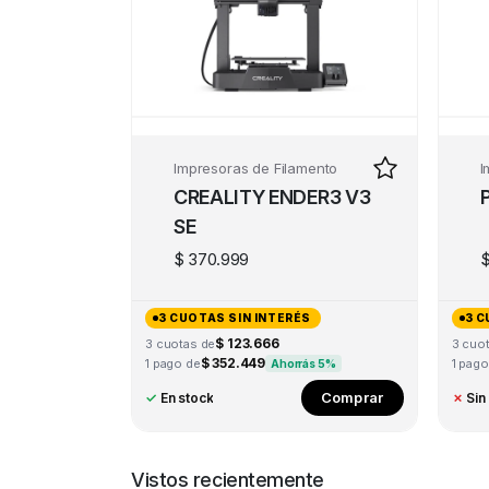
Impresoras de Filamento
I
CREALITY ENDER3 V3
SE
$
370.999
3 CUOTAS SIN INTERÉS
3 C
$ 123.666
3 cuotas de
3 cuo
$ 352.449
1 pago de
1 pago
Ahorrás 5%
Comprar
✓
En stock
✗
Sin
Vistos recientemente