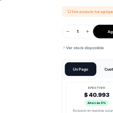
Este producto fue agregad
Agr
HOTEND
ANYCUBIC
KOBRA
2
quantity
Ver stock disponible
Un Pago
Cuo
EFECTIVO
$ 40.993
Ahorrás 5%
Exclusivo en nuestras sucu