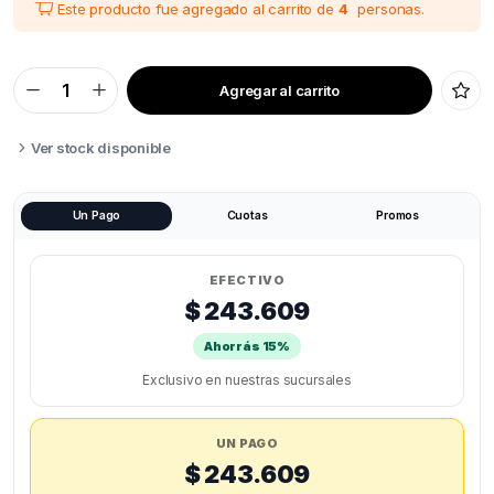
Este producto fue agregado al carrito de
4
personas.
Agregar al carrito
HELLBOT
OCTOPUS
LAVADORA/CURADORA
quantity
Ver stock disponible
Un Pago
Cuotas
Promos
EFECTIVO
$ 243.609
Ahorrás 15%
Exclusivo en nuestras sucursales
UN PAGO
$ 243.609