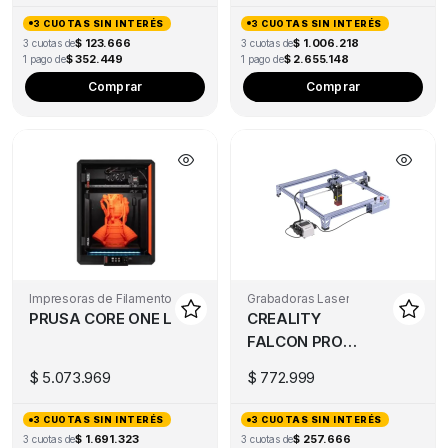
3 CUOTAS SIN INTERÉS
3 CUOTAS SIN INTERÉS
$ 123.666
$ 1.006.218
3 cuotas de
3 cuotas de
$ 352.449
$ 2.655.148
1 pago de
1 pago de
Comprar
Comprar
Impresoras de Filamento
Grabadoras Laser
PRUSA CORE ONE L
CREALITY
FALCON PRO
10W
$
5.073.969
$
772.999
3 CUOTAS SIN INTERÉS
3 CUOTAS SIN INTERÉS
$ 1.691.323
$ 257.666
3 cuotas de
3 cuotas de