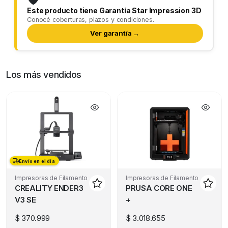
Este producto tiene Garantía Star Impression 3D
Conocé coberturas, plazos y condiciones.
Ver garantía →
Los más vendidos
Envío en el día
Envío en el día
Impresoras de Filamento
Impresoras de Filamento
CREALITY ENDER3
PRUSA CORE ONE
V3 SE
+
$
370.999
$
3.018.655