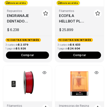
Envío en el día
Envío en el día
Envío en el día
Repuestos
Filamentos
ENGRANAJE
ECOFILA
DENTADO
HELLBOT PLA
EXTRUSOR
FLEX PLUS 1KG
$
6.238
$
25.899
BMG
3 CUOTAS SIN INTERÉS
3 CUOTAS SIN INTERÉS
$ 2.079
$ 8.633
3 cuotas de
3 cuotas de
$ 5.926
$ 24.604
1 pago de
1 pago de
Thi
Comprar
Comprar
pro
has
mul
var
Th
opt
ma
be
ch
Filamentos
Impresoras de Resina