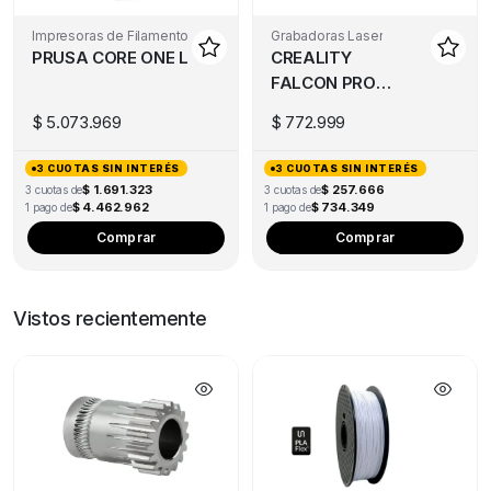
Impresoras de Filamento
Grabadoras Laser
PRUSA CORE ONE L
CREALITY
FALCON PRO
10W
$
5.073.969
$
772.999
3 CUOTAS SIN INTERÉS
3 CUOTAS SIN INTERÉS
$ 1.691.323
$ 257.666
3 cuotas de
3 cuotas de
$ 4.462.962
$ 734.349
1 pago de
1 pago de
Comprar
Comprar
Vistos recientemente