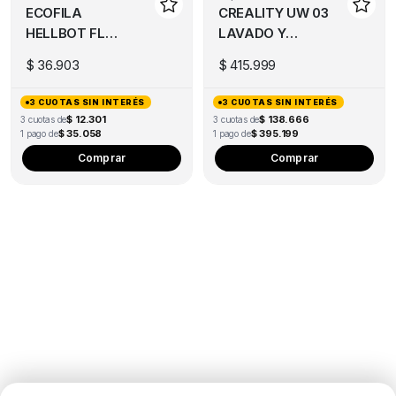
ECOFILA
CREALITY UW 03
on
HELLBOT FLEX
LAVADO Y
the
1KG
CURADO
pro
$
36.903
$
415.999
pa
3 CUOTAS SIN INTERÉS
3 CUOTAS SIN INTERÉS
$ 12.301
$ 138.666
3 cuotas de
3 cuotas de
$ 35.058
$ 395.199
1 pago de
1 pago de
Comprar
Comprar