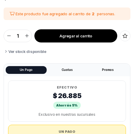
Este producto fue agregado al carrito de
2
personas.
Agregar al carrito
EXTRUSOR
BMG
TRANSPARENTE
PARA
Ver stock disponible
IMPRESORA
3D
quantity
Un Pago
Cuotas
Promos
EFECTIVO
$ 26.885
Ahorrás 5%
Exclusivo en nuestras sucursales
UN PAGO