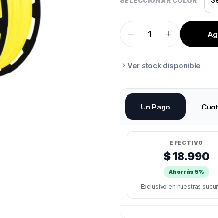
SELECCIONAR COLOR
Agr
ECOFILA
HELLBOT
PLA
1KG
quantity
Ver stock disponible
Un Pago
Cuo
EFECTIVO
$ 18.990
Ahorrás 5%
Exclusivo en nuestras sucu