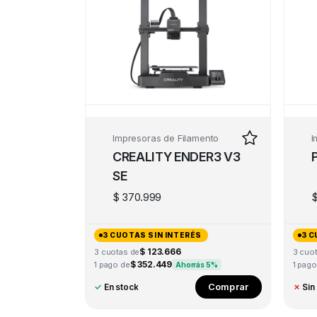
Impresoras de Filamento
I
CREALITY ENDER3 V3
SE
$
370.999
3 CUOTAS SIN INTERÉS
3 C
$ 123.666
3 cuotas de
3 cuo
$ 352.449
1 pago de
1 pago
Ahorrás 5%
Comprar
✓
En stock
✗
Sin