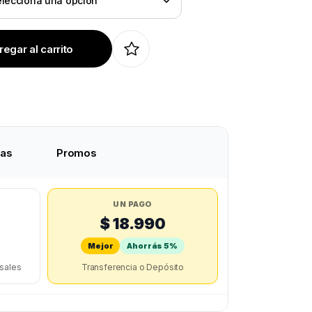
egar al carrito
tas
Promos
UN PAGO
$ 18.990
Mejor
Ahorrás 5%
rsales
Transferencia o Depósito