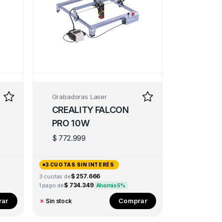
Grabadoras Laser
CREALITY FALCON
PRO 10W
$
772.999
3 CUOTAS SIN INTERÉS
$ 257.666
3 cuotas de
$ 734.349
1 pago de
Ahorrás 5%
ar
Comprar
✗
Sin stock