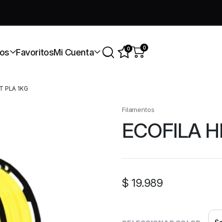
úmate a nuestra comunidad gratis
0
0
os
Favoritos
Mi Cuenta
T PLA 1KG
Filamentos
ECOFILA H
$
19.989