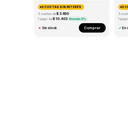
3 CUOTAS SIN INTERÉS
3 C
$ 3.650
3 cuotas de
3 cuo
$ 10.403
1 pago de
1 pago
Ahorrás 5%
Comprar
✗
Sin stock
✓
En 