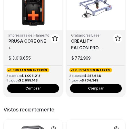
Impresoras de Filamento
Grabadoras Laser
PRUSA CORE ONE
CREALITY
+
FALCON PRO
10W
$
3.018.655
$
772.999
3 CUOTAS SIN INTERÉS
3 CUOTAS SIN INTERÉS
$ 1.006.218
$ 257.666
3 cuotas de
3 cuotas de
$ 2.655.148
$ 734.349
1 pago de
1 pago de
Comprar
Comprar
Vistos recientemente