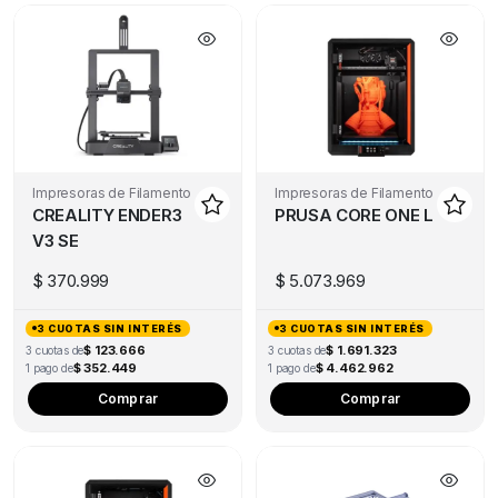
Impresoras de Filamento
Impresoras de Filamento
CREALITY ENDER3
PRUSA CORE ONE L
V3 SE
$
370.999
$
5.073.969
3 CUOTAS SIN INTERÉS
3 CUOTAS SIN INTERÉS
$ 123.666
$ 1.691.323
3 cuotas de
3 cuotas de
$ 352.449
$ 4.462.962
1 pago de
1 pago de
Comprar
Comprar