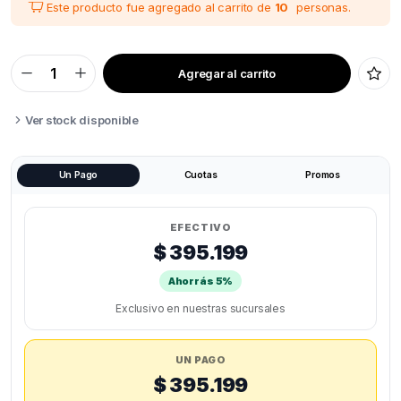
Este producto fue agregado al carrito de
10
personas.
Agregar al carrito
CREALITY
UW
03
LAVADO
Ver stock disponible
Y
CURADO
quantity
Un Pago
Cuotas
Promos
EFECTIVO
$ 395.199
Ahorrás 5%
Exclusivo en nuestras sucursales
UN PAGO
$ 395.199