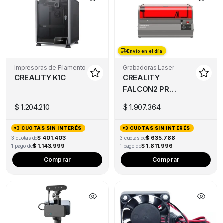
Envío en el día
Envío en el día
Impresoras de Filamento
Grabadoras Laser
CREALITY K1C
CREALITY
FALCON2 PRO
S 22W
$
1.204.210
$
1.907.364
3 CUOTAS SIN INTERÉS
3 CUOTAS SIN INTERÉS
$ 401.403
$ 635.788
3 cuotas de
3 cuotas de
$ 1.143.999
$ 1.811.996
1 pago de
1 pago de
Comprar
Comprar