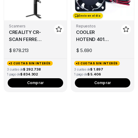
Envío en el día
Scanners
Repuestos
CREALITY CR-
COOLER
SCAN FERRET
HOTEND 4010
PRO
12V 40X40X10
$
878.213
$
5.690
3 CUOTAS SIN INTERÉS
3 CUOTAS SIN INTERÉS
$ 292.738
$ 1.897
3 cuotas de
3 cuotas de
$ 834.302
$ 5.406
1 pago de
1 pago de
Comprar
Comprar