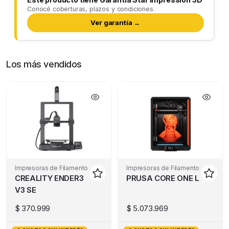
Conocé coberturas, plazos y condiciones.
Ver garantía →
Los más vendidos
Impresoras de Filamento
Impresoras de Filamento
CREALITY ENDER3
PRUSA CORE ONE L
V3 SE
$
370.999
$
5.073.969