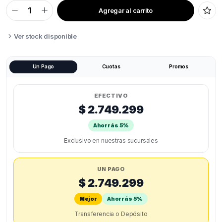
Agregar al carrito
CREALITY
CR
SCAN
RAPTOR
Ver stock disponible
quantity
Un Pago
Cuotas
Promos
EFECTIVO
$ 2.749.299
Ahorrás 5%
Exclusivo en nuestras sucursales
UN PAGO
$ 2.749.299
Mejor
Ahorrás 5%
Transferencia o Depósito