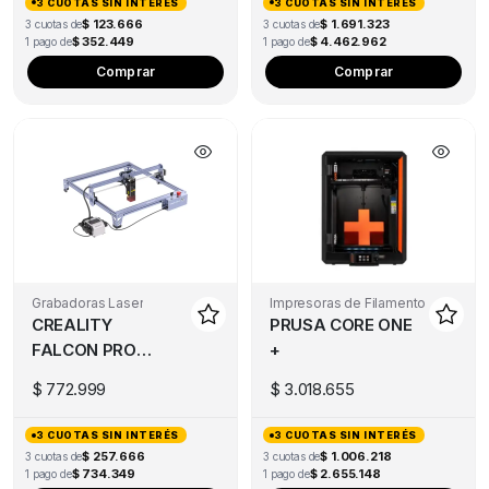
3 CUOTAS SIN INTERÉS
3 CUOTAS SIN INTERÉS
$ 123.666
$ 1.691.323
3 cuotas de
3 cuotas de
$ 352.449
$ 4.462.962
1 pago de
1 pago de
Comprar
Comprar
Grabadoras Laser
Impresoras de Filamento
CREALITY
PRUSA CORE ONE
FALCON PRO
+
10W
$
772.999
$
3.018.655
3 CUOTAS SIN INTERÉS
3 CUOTAS SIN INTERÉS
$ 257.666
$ 1.006.218
3 cuotas de
3 cuotas de
$ 734.349
$ 2.655.148
1 pago de
1 pago de