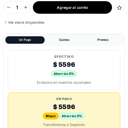
Agregar al carrito
COOLER
HOTEND
3010
24V
Ver stock disponible
30X30X10
quantity
Un Pago
Cuotas
Promos
EFECTIVO
$ 5596
Ahorrás 5%
Exclusivo en nuestras sucursales
UN PAGO
$ 5596
Mejor
Ahorrás 5%
Transferencia o Depósito