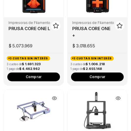
Impresoras de Filamento
Impresoras de Filamento
PRUSA CORE ONE L
PRUSA CORE ONE
+
$
5.073.969
$
3.018.655
3 CUOTAS SIN INTERÉS
3 CUOTAS SIN INTERÉS
$ 1.691.323
$ 1.006.218
3 cuotas de
3 cuotas de
$ 4.462.962
$ 2.655.148
1 pago de
1 pago de
Comprar
Comprar