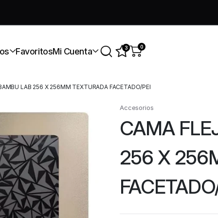
úmate a nuestra comunidad gratis
0
3
os
Favoritos
Mi Cuenta
 BAMBU LAB 256 X 256MM TEXTURADA FACETADO/PEI
Accesorios
CAMA FLEJ
256 X 25
FACETADO/