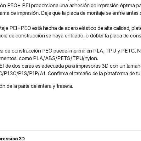
ón PEO+ PEI proporciona una adhesión de impresión óptima par
 cama de impresión. Deje que la placa de montaje se enfríe antes d
ntaje PEI+PEO está hecha de acero elástico de alta calidad, pla
icie de construcción se haya enfriado, o doblar la placa de cons
laca de construcción PEO puede imprimir en PLA, TPU y PETG. N
 filamentos, como PLA/ABS/PETG/TPU/nylon.
EI de dos caras es adecuada para impresoras 3D con un tamañ
1SC/P1S/P1P/A1. Confirma el tamaño de la plataforma de tu i
ón de la parte delantera y trasera.
pression 3D