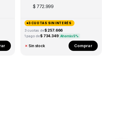
$
772.999
3 CUOTAS SIN INTERÉS
$ 257.666
3 cuotas de
$ 734.349
1 pago de
Ahorrás 5%
ar
Comprar
✗
Sin stock