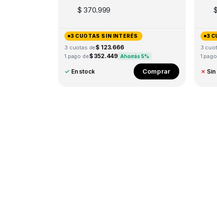
$
370.999
3 CUOTAS SIN INTERÉS
3 C
$ 123.666
3 cuotas de
3 cuo
$ 352.449
1 pago de
1 pago
Ahorrás 5%
Comprar
✓
En stock
✗
Sin