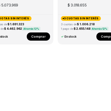
$
5.073.969
$
3.018.655
UOTAS SIN INTERÉS
3 CUOTAS SIN INTERÉS
$ 1.691.323
$ 1.006.218
tas de
3 cuotas de
$ 4.462.962
$ 2.655.148
 de
1 pago de
Ahorrás 12%
Ahorrás 12%
Comprar
Compr
 stock
✓
En stock