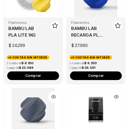
Filamentos
Filamentos
BAMBU LAB
BAMBU LAB
PLA LITE 1KG
RECARGA PLA
BASIC 1KG
$
24.299
$
27.990
3 CUOTAS SIN INTERÉS
3 CUOTAS SIN INTERÉS
$ 8.100
$ 9.330
3 cuotas de
3 cuotas de
$ 23.084
$ 26.591
1 pago de
1 pago de
Comprar
Comprar