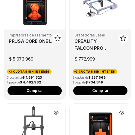
Impresoras de Filamento
Grabadoras Laser
PRUSA CORE ONE L
CREALITY
FALCON PRO
10W
$
5.073.969
$
772.999
3 CUOTAS SIN INTERÉS
3 CUOTAS SIN INTERÉS
$ 1.691.323
$ 257.666
3 cuotas de
3 cuotas de
$ 4.462.962
$ 734.349
1 pago de
1 pago de
Comprar
Comprar