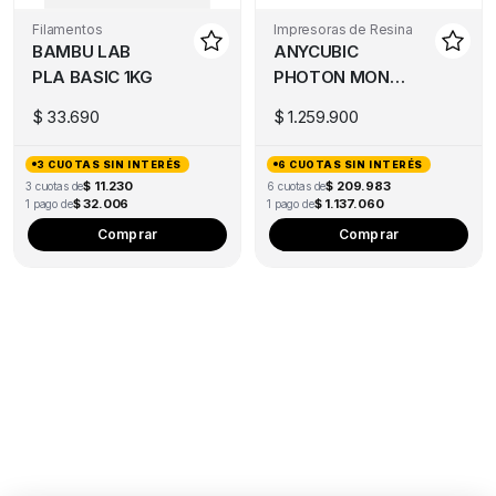
Filamentos
Impresoras de Resina
BAMBU LAB
ANYCUBIC
PLA BASIC 1KG
PHOTON MONO
M7 PRO DLP
$
33.690
$
1.259.900
3 CUOTAS SIN INTERÉS
6 CUOTAS SIN INTERÉS
$ 11.230
$ 209.983
3 cuotas de
6 cuotas de
$ 32.006
$ 1.137.060
1 pago de
1 pago de
Comprar
Comprar