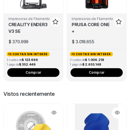
Impresoras de Filamento
Impresoras de Filamento
CREALITY ENDER3
PRUSA CORE ONE
V3 SE
+
$
370.999
$
3.018.655
3 CUOTAS SIN INTERÉS
3 CUOTAS SIN INTERÉS
$ 123.666
$ 1.006.218
3 cuotas de
3 cuotas de
$ 352.449
$ 2.655.148
1 pago de
1 pago de
Comprar
Comprar
Vistos recientemente