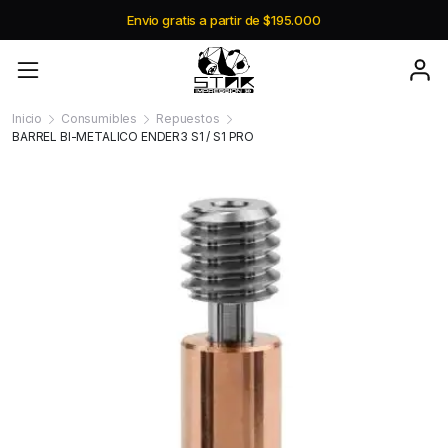
Envio gratis a partir de $195.000
Inicio
Consumibles
Repuestos
BARREL BI-METALICO ENDER3 S1 / S1 PRO