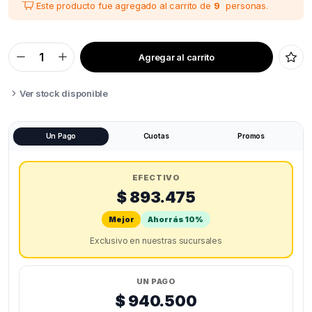
Este producto fue agregado al carrito de
9
personas.
Agregar al carrito
ANYCUBIC
PHOTON
MONO
M7
Ver stock disponible
DLP
quantity
Un Pago
Cuotas
Promos
EFECTIVO
$ 893.475
Mejor
Ahorrás 10%
Exclusivo en nuestras sucursales
UN PAGO
$ 940.500