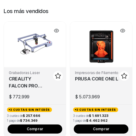
Los más vendidos
Grabadoras Laser
Impresoras de Filamento
CREALITY
PRUSA CORE ONE L
FALCON PRO
10W
$
772.999
$
5.073.969
3 CUOTAS SIN INTERÉS
3 CUOTAS SIN INTERÉS
$ 257.666
$ 1.691.323
3 cuotas de
3 cuotas de
$ 734.349
$ 4.462.962
1 pago de
1 pago de
Comprar
Comprar