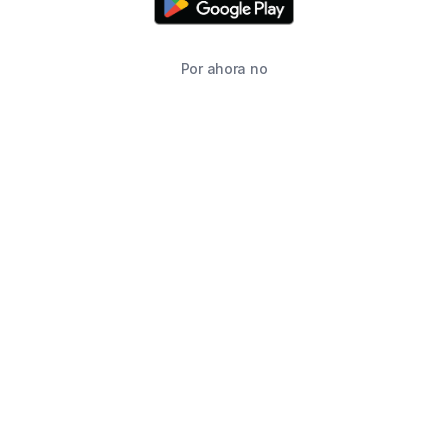
Por ahora no
TIENDA
BUSCAR
CARRITO
FAVORITOS
WHATSAPP
INFORMACIÓN DE CONTACTO
2215760646
2215760646
ventas@starimpression3d.com
SUCURSALES