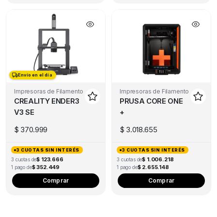
Envío en el día
Envío en el día
Impresoras de Filamento
Impresoras de Filamento
CREALITY ENDER3
PRUSA CORE ONE
V3 SE
+
$
370.999
$
3.018.655
3 CUOTAS SIN INTERÉS
3 CUOTAS SIN INTERÉS
$ 123.666
$ 1.006.218
3 cuotas de
3 cuotas de
$ 352.449
$ 2.655.148
1 pago de
1 pago de
Comprar
Comprar