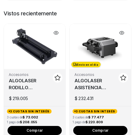
Vistos recientemente
Envío en el día
Envío en el día
Accesorios
Accesorios
ALGOLASER
ALGOLASER
RODILLO
ASISTENCIA
GIRATORIO
DE AIRE AIR
$
219.005
$
232.431
ROLLER
PUMP
SIMPLE
3 CUOTAS SIN INTERÉS
3 CUOTAS SIN INTERÉS
$ 73.002
$ 77.477
3 cuotas de
3 cuotas de
$ 208.055
$ 220.809
1 pago de
1 pago de
Comprar
Comprar