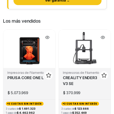
Ver garantía →
Los más vendidos
Impresoras de Filamento
Impresoras de Filamento
PRUSA CORE ONE L
CREALITY ENDER3
V3 SE
$
5.073.969
$
370.999
3 CUOTAS SIN INTERÉS
3 CUOTAS SIN INTERÉS
$ 1.691.323
$ 123.666
3 cuotas de
3 cuotas de
$ 4.462.962
$ 352.449
1 pago de
1 pago de