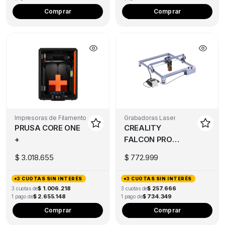
Comprar
Comprar
Impresoras de Filamento
Grabadoras Laser
PRUSA CORE ONE
CREALITY
+
FALCON PRO
10W
$
3.018.655
$
772.999
3 CUOTAS SIN INTERÉS
3 CUOTAS SIN INTERÉS
$ 1.006.218
$ 257.666
3 cuotas de
3 cuotas de
$ 2.655.148
$ 734.349
1 pago de
1 pago de
Comprar
Comprar