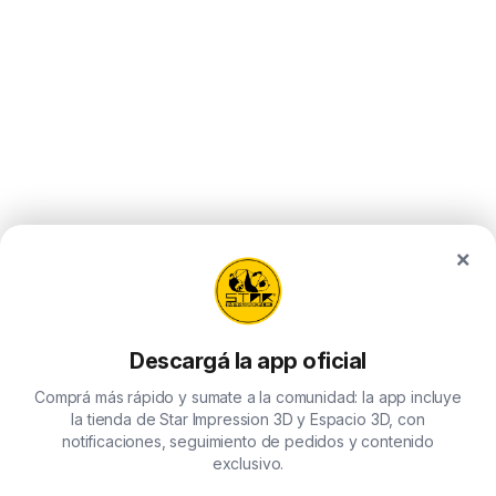
multiple
variants.
The
options
may
be
chosen
on
the
×
product
page
Descargá la app oficial
Comprá más rápido y sumate a la comunidad: la app incluye
la tienda de Star Impression 3D y Espacio 3D, con
notificaciones, seguimiento de pedidos y contenido
exclusivo.