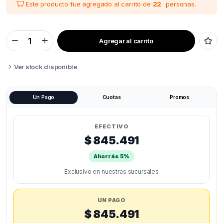
Este producto fue agregado al carrito de
22
personas.
Agregar al carrito
AMS
MULTICOLOR
BAMBU
LAB
Ver stock disponible
4
COLORES
quantity
Un Pago
Cuotas
Promos
EFECTIVO
$ 845.491
Ahorrás 5%
Exclusivo en nuestras sucursales
UN PAGO
$ 845.491