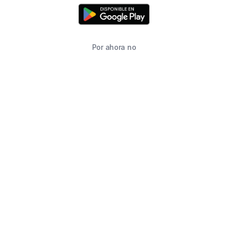
Por ahora no
TIENDA
BUSCAR
CARRITO
FAVORITOS
WHATSAPP
INFORMACIÓN DE CONTACTO
2215760646
2215760646
ventas@starimpression3d.com