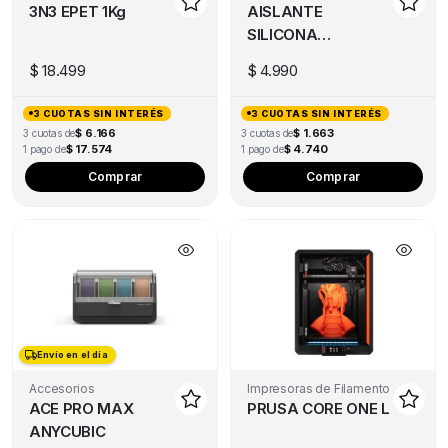
3N3 EPET 1Kg
AISLANTE
SILICONA
BLOQUE
$
18.499
$
4.990
CALEFACTOR
ARTILLERY
3 CUOTAS SIN INTERÉS
3 CUOTAS SIN INTERÉS
HORNET
$ 6.166
$ 1.663
3 cuotas de
3 cuotas de
$ 17.574
$ 4.740
1 pago de
1 pago de
This
Comprar
Comprar
product
has
multiple
variants.
The
options
may
Envío en el día
Envío en el día
be
chosen
Accesorios
Impresoras de Filamento
ACE PRO MAX
PRUSA CORE ONE L
on
ANYCUBIC
the