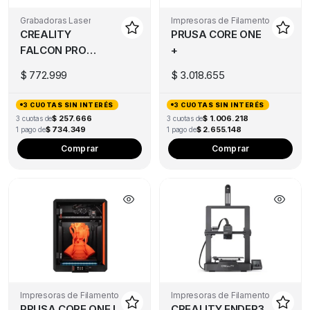
Grabadoras Laser
Impresoras de Filamento
CREALITY
PRUSA CORE ONE
FALCON PRO
+
10W
$
772.999
$
3.018.655
3 CUOTAS SIN INTERÉS
3 CUOTAS SIN INTERÉS
$ 257.666
$ 1.006.218
3 cuotas de
3 cuotas de
$ 734.349
$ 2.655.148
1 pago de
1 pago de
Comprar
Comprar
Impresoras de Filamento
Impresoras de Filamento
PRUSA CORE ONE L
CREALITY ENDER3