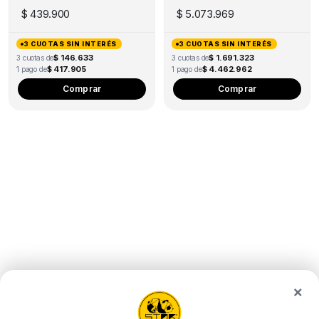
product
$
439.900
$
5.073.969
page
3 CUOTAS SIN INTERÉS
3 CUOTAS SIN INTERÉS
$ 146.633
$ 1.691.323
3 cuotas de
3 cuotas de
$ 417.905
$ 4.462.962
1 pago de
1 pago de
Comprar
Comprar
×