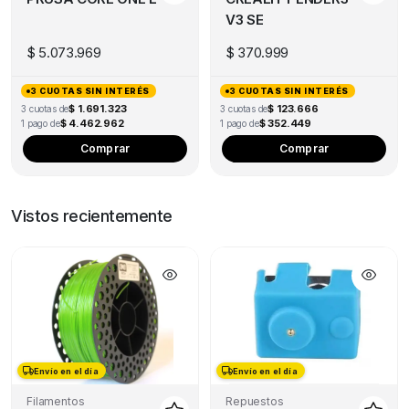
V3 SE
$
5.073.969
$
370.999
3 CUOTAS SIN INTERÉS
3 CUOTAS SIN INTERÉS
$ 1.691.323
$ 123.666
3 cuotas de
3 cuotas de
$ 4.462.962
$ 352.449
1 pago de
1 pago de
Comprar
Comprar
Vistos recientemente
Envío en el día
Envío en el día
Filamentos
Repuestos