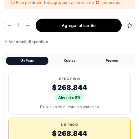
Este producto fue agregado al carrito de
13
personas.
Agregar al carrito
ALGOLASER
RODILLO
GIRATORIO
CHUCK
Ver stock disponible
quantity
Un Pago
Cuotas
Promos
EFECTIVO
$ 268.844
Ahorrás 5%
Exclusivo en nuestras sucursales
UN PAGO
$ 268.844