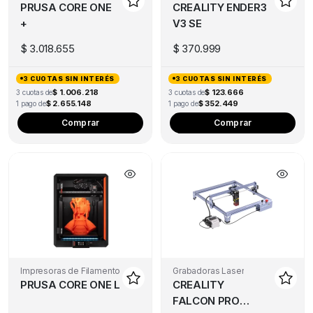
PRUSA CORE ONE
CREALITY ENDER3
+
V3 SE
$
3.018.655
$
370.999
3 CUOTAS SIN INTERÉS
3 CUOTAS SIN INTERÉS
$ 1.006.218
$ 123.666
3 cuotas de
3 cuotas de
$ 2.655.148
$ 352.449
1 pago de
1 pago de
Comprar
Comprar
Impresoras de Filamento
Grabadoras Laser
PRUSA CORE ONE L
CREALITY
FALCON PRO