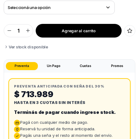
Agregar al carrito
ALGOLASER
ALPHA
MK2
40W
Ver stock disponible
quantity
Preventa
Un Pago
Cuotas
Promos
PREVENTA ANTICIPADA CON SEÑA DEL 30%
$ 713.989
HASTA EN 3 CUOTAS SIN INTERÉS
Terminás de pagar cuando ingrese stock.
Pagá con cualquier medio de pago.
Reservá tu unidad de forma anticipada.
Pagás una seña y el resto al momento del envío.