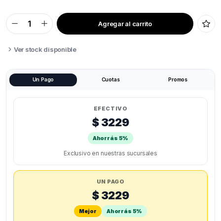
Agregar al carrito
AISLANTE
SILICONA
BLOQUE
CALEFACTOR
Ver stock disponible
CREALITY
ENDER
3
quantity
Un Pago
Cuotas
Promos
EFECTIVO
$ 3229
Ahorrás 5%
Exclusivo en nuestras sucursales
UN PAGO
$ 3229
Mejor
Ahorrás 5%