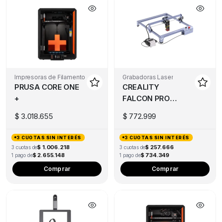
Impresoras de Filamento
Grabadoras Laser
PRUSA CORE ONE
CREALITY
+
FALCON PRO
10W
$
3.018.655
$
772.999
3 CUOTAS SIN INTERÉS
3 CUOTAS SIN INTERÉS
$ 1.006.218
$ 257.666
3 cuotas de
3 cuotas de
$ 2.655.148
$ 734.349
1 pago de
1 pago de
Comprar
Comprar