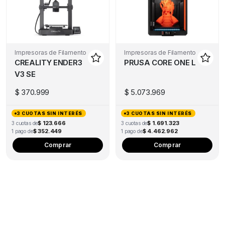
Impresoras de Filamento
Impresoras de Filamento
CREALITY ENDER3
PRUSA CORE ONE L
V3 SE
$
370.999
$
5.073.969
3 CUOTAS SIN INTERÉS
3 CUOTAS SIN INTERÉS
$ 123.666
$ 1.691.323
3 cuotas de
3 cuotas de
$ 352.449
$ 4.462.962
1 pago de
1 pago de
Comprar
Comprar