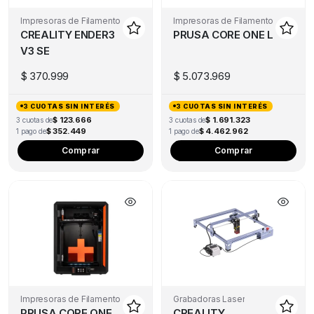
Impresoras de Filamento
Impresoras de Filamento
CREALITY ENDER3
PRUSA CORE ONE L
V3 SE
$
370.999
$
5.073.969
3 CUOTAS SIN INTERÉS
3 CUOTAS SIN INTERÉS
$ 123.666
$ 1.691.323
3 cuotas de
3 cuotas de
$ 352.449
$ 4.462.962
1 pago de
1 pago de
Comprar
Comprar
Impresoras de Filamento
Grabadoras Laser
PRUSA CORE ONE
CREALITY