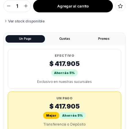
Agregar al carrito
ACE
PRO
MAX
ANYCUBIC
Ver stock disponible
quantity
Un Pago
Cuotas
Promos
EFECTIVO
$ 417.905
Ahorrás 5%
Exclusivo en nuestras sucursales
UN PAGO
$ 417.905
Mejor
Ahorrás 5%
Transferencia o Depósito