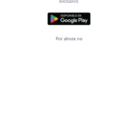
exclusivo.
Por ahora no
TIENDA
BUSCAR
CARRITO
FAVORITOS
WHATSAPP
INFORMACIÓN DE CONTACTO
2215760646
2215760646