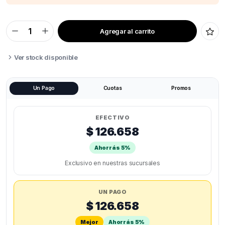
Agregar al carrito
SECADOR
DE
FILAMENTO
CREALITY
Ver stock disponible
DRYER
SPACE
PI
quantity
Un Pago
Cuotas
Promos
EFECTIVO
$ 126.658
Ahorrás 5%
Exclusivo en nuestras sucursales
UN PAGO
$ 126.658
Mejor
Ahorrás 5%