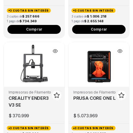
3 CUOTAS SIN INTERÉS
3 CUOTAS SIN INTERÉS
$ 257.666
$ 1.006.218
3 cuotas de
3 cuotas de
$ 734.349
$ 2.655.148
1 pago de
1 pago de
Comprar
Comprar
Impresoras de Filamento
Impresoras de Filamento
CREALITY ENDER3
PRUSA CORE ONE L
V3 SE
$
370.999
$
5.073.969
3 CUOTAS SIN INTERÉS
3 CUOTAS SIN INTERÉS