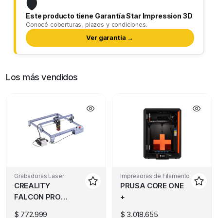
🛡️
Este producto tiene Garantía Star Impression 3D
Conocé coberturas, plazos y condiciones.
Ver garantía →
Los más vendidos
Grabadoras Laser
Impresoras de Filamento
CREALITY
PRUSA CORE ONE
FALCON PRO
+
10W
$
772.999
$
3.018.655