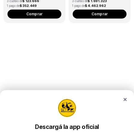
$ 123.666
$ 1.691.323
3 cuotas de
3 cuotas de
$ 352.449
$ 4.462.962
1 pago de
1 pago de
Comprar
Comprar
×
Descargá la app oficial