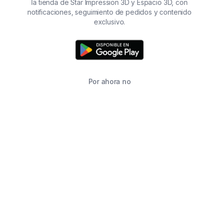
la tienda de Star Impression 3D y Espacio 3D, con
notificaciones, seguimiento de pedidos y contenido
exclusivo.
Por ahora no
TIENDA
BUSCAR
CARRITO
FAVORITOS
WHATSAPP
INFORMACIÓN DE CONTACTO
2215760646
2215760646