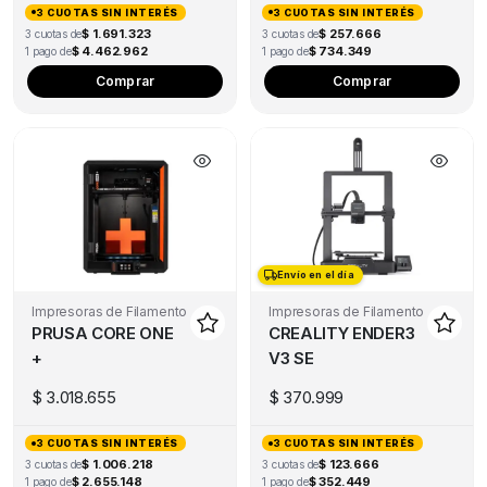
3 CUOTAS SIN INTERÉS
3 CUOTAS SIN INTERÉS
$ 1.691.323
$ 257.666
3 cuotas de
3 cuotas de
$ 4.462.962
$ 734.349
1 pago de
1 pago de
Comprar
Comprar
Envío en el día
Envío en el día
Impresoras de Filamento
Impresoras de Filamento
PRUSA CORE ONE
CREALITY ENDER3
+
V3 SE
$
3.018.655
$
370.999
3 CUOTAS SIN INTERÉS
3 CUOTAS SIN INTERÉS
$ 1.006.218
$ 123.666
3 cuotas de
3 cuotas de
$ 2.655.148
$ 352.449
1 pago de
1 pago de