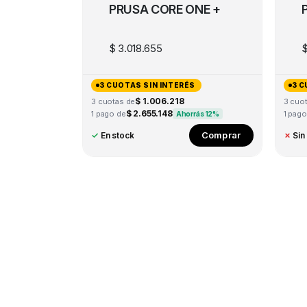
PRUSA CORE ONE +
$
3.018.655
3 CUOTAS SIN INTERÉS
3 C
$ 1.006.218
3 cuotas de
3 cuo
$ 2.655.148
1 pago de
1 pago
Ahorrás 12%
Comprar
✓
En stock
✗
Sin