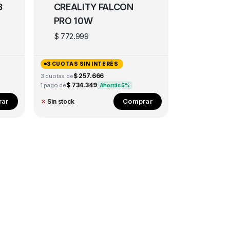
3
CREALITY FALCON
PRO 10W
$
772.999
3 CUOTAS SIN INTERÉS
$ 257.666
3 cuotas de
$ 734.349
1 pago de
Ahorrás 5%
ar
Comprar
✗
Sin stock