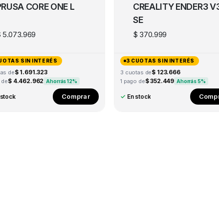
PRUSA CORE ONE L
CREALITY ENDER3 V
SE
$
5.073.969
$
370.999
UOTAS SIN INTERÉS
3 CUOTAS SIN INTERÉS
$ 1.691.323
$ 123.666
tas de
3 cuotas de
$ 4.462.962
$ 352.449
 de
1 pago de
Ahorrás 12%
Ahorrás 5%
Comprar
Compr
 stock
✓
En stock