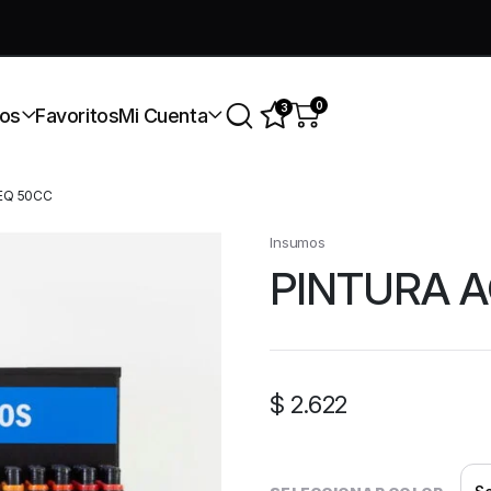
úmate a nuestra comunidad gratis
0
3
os
Favoritos
Mi Cuenta
 EQ 50CC
Insumos
PINTURA A
$
2.622