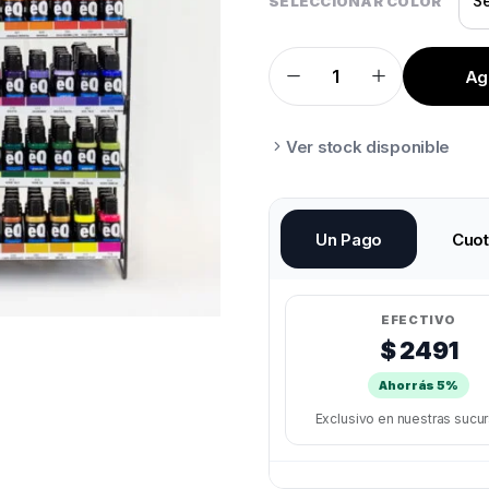
SELECCIONAR COLOR
Agr
PINTURA
ACRILICA
EQ
50CC
quantity
Ver stock disponible
Un Pago
Cuo
EFECTIVO
$ 2491
Ahorrás 5%
Exclusivo en nuestras sucu