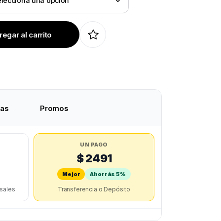
egar al carrito
tas
Promos
UN PAGO
$ 2491
Mejor
Ahorrás 5%
rsales
Transferencia o Depósito