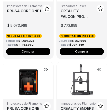
Impresoras de Filamento
Grabadoras Laser
PRUSA CORE ONE L
CREALITY
FALCON PRO
10W
$
5.073.969
$
772.999
3 CUOTAS SIN INTERÉS
3 CUOTAS SIN INTERÉS
$ 1.691.323
$ 257.666
3 cuotas de
3 cuotas de
$ 4.462.962
$ 734.349
1 pago de
1 pago de
Comprar
Comprar
Impresoras de Filamento
Impresoras de Filamento
PRUSA CORE ONE
CREALITY ENDER3