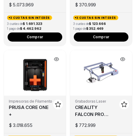
$
5.073.969
$
370.999
3 CUOTAS SIN INTERÉS
3 CUOTAS SIN INTERÉS
$ 1.691.323
$ 123.666
3 cuotas de
3 cuotas de
$ 4.462.962
$ 352.449
1 pago de
1 pago de
Comprar
Comprar
Impresoras de Filamento
Grabadoras Laser
PRUSA CORE ONE
CREALITY
+
FALCON PRO
10W
$
3.018.655
$
772.999