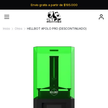
Envio gratis a partir de $195.000
Inicio
Otros
HELLBOT APOLO PRO (DESCONTINUADO)