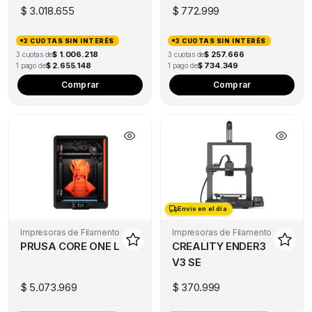
10W
$
3.018.655
$
772.999
3 CUOTAS SIN INTERÉS
3 CUOTAS SIN INTERÉS
$ 1.006.218
$ 257.666
3 cuotas de
3 cuotas de
$ 2.655.148
$ 734.349
1 pago de
1 pago de
Comprar
Comprar
Envío en el día
Envío en el día
Impresoras de Filamento
Impresoras de Filamento
PRUSA CORE ONE L
CREALITY ENDER3
V3 SE
$
5.073.969
$
370.999