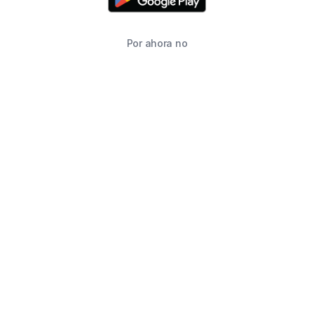
Por ahora no
TIENDA
BUSCAR
CARRITO
FAVORITOS
WHATSAPP
INFORMACIÓN DE CONTACTO
2215760646
2215760646
ventas@starimpression3d.com
SUCURSALES