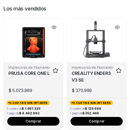
Los más vendidos
Impresoras de Filamento
Impresoras de Filamento
PRUSA CORE ONE L
CREALITY ENDER3
V3 SE
$
5.073.969
$
370.999
3 CUOTAS SIN INTERÉS
3 CUOTAS SIN INTERÉS
$ 1.691.323
$ 123.666
3 cuotas de
3 cuotas de
$ 4.462.962
$ 352.449
1 pago de
1 pago de
Comprar
Comprar