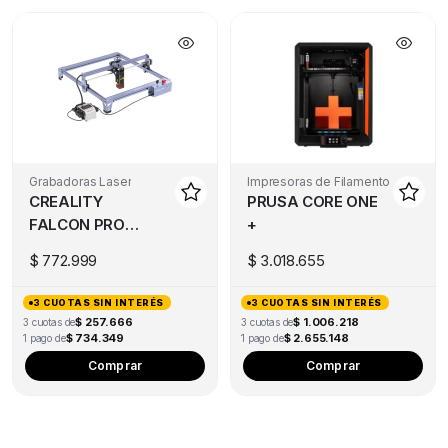
Grabadoras Laser
Impresoras de Filamento
CREALITY
PRUSA CORE ONE
FALCON PRO
+
10W
$
772.999
$
3.018.655
3 CUOTAS SIN INTERÉS
3 CUOTAS SIN INTERÉS
$ 257.666
$ 1.006.218
3 cuotas de
3 cuotas de
$ 734.349
$ 2.655.148
1 pago de
1 pago de
Comprar
Comprar