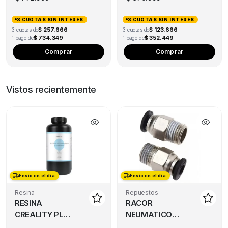
3 CUOTAS SIN INTERÉS
3 CUOTAS SIN INTERÉS
$ 257.666
$ 123.666
3 cuotas de
3 cuotas de
$ 734.349
$ 352.449
1 pago de
1 pago de
Comprar
Comprar
Vistos recientemente
Envío en el día
Envío en el día
Resina
Repuestos
RESINA
RACOR
CREALITY PLA
NEUMATICO
500G
Pc4-M10