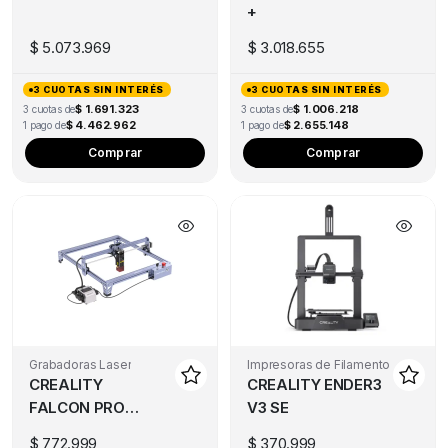
+
$
5.073.969
$
3.018.655
3 CUOTAS SIN INTERÉS
3 CUOTAS SIN INTERÉS
$ 1.691.323
$ 1.006.218
3 cuotas de
3 cuotas de
$ 4.462.962
$ 2.655.148
1 pago de
1 pago de
Comprar
Comprar
Grabadoras Laser
Impresoras de Filamento
CREALITY
CREALITY ENDER3
FALCON PRO
V3 SE
10W
$
772.999
$
370.999